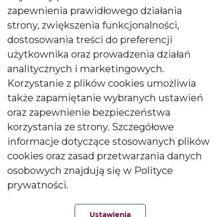
ul. Wójcicka 12, 55-200 Bystrzyca, Polska
zapewnienia prawidłowego działania
Zadzwoń do nas pod numer:
strony, zwiększenia funkcjonalności,
dostosowania treści do preferencji
0048 71 313 91 91
użytkownika oraz prowadzenia działań
biuro@bartek-candles.com
analitycznych i marketingowych.
Korzystanie z plików cookies umożliwia
także zapamiętanie wybranych ustawień
oraz zapewnienie bezpieczeństwa
korzystania ze strony. Szczegółowe
Copyright © 2026 Producent świec i dyfuzorów Bartek
informacje dotyczące stosowanych plików
Candles. All rights reserved.
cookies oraz zasad przetwarzania danych
osobowych znajdują się w Polityce
prywatności.
Ustawienia