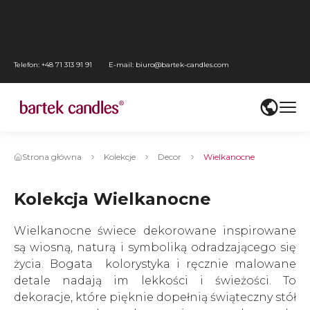
Przejdź
Nagłówek strony
do
Przejdź
menu
do
Przejdź
Telefon:
+48 71 313 91 91
E-mail:
biuro@bartek-candles.com
głównego
ustawień
do
Przejdź
WCAG
treści
do
Przejdź
mediów
do
społecznościowych
stopki
Strona główna
Kolekcje
Decor
Wielkanocne
Kolekcja Wielkanocne
Wielkanocne świece dekorowane inspirowane
są wiosną, naturą i symboliką odradzającego się
życia. Bogata kolorystyka i ręcznie malowane
detale nadają im lekkości i świeżości. To
dekoracje, które pięknie dopełnią świąteczny stół