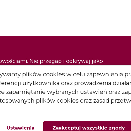
nowościami. Nie przegap i odkrywaj jako
Używamy plików cookies w celu zapewnienia pr
eferencji użytkownika oraz prowadzenia dział
Zapisz się
kże zapamiętanie wybranych ustawień oraz za
stosowanych plików cookies oraz zasad przet
*
więcej
arketingowych (newslettera) od BARTEK CANDLES Małgorzata i
goda ta może być wycofana w każdej chwili.
Ustawienia
Zaakceptuj wszystkie zgody