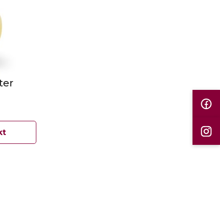
ter
kt