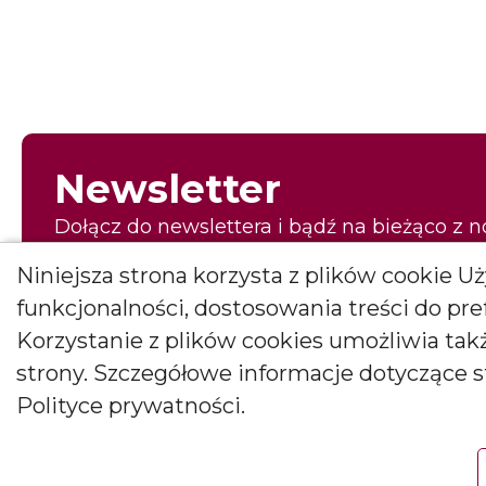
Newsletter
Dołącz do newslettera i bądź na bieżąco z 
pierwszy to, co najpiękniejsze!
Niniejsza strona korzysta z plików cookie 
E-mail
funkcjonalności, dostosowania treści do pr
Korzystanie z plików cookies umożliwia ta
strony. Szczegółowe informacje dotyczące 
Wyrażam zgodę na otrzymywanie newslettera
Polityce prywatności.
Wyrażam zgodę na otrzymywanie drogą elektroniczną informacji m
Janusz Bryłkowscy Sp. Jawna na podany przeze mnie adres e-mail. Z