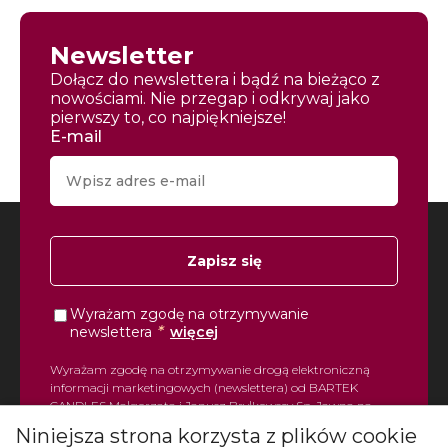
Newsletter
Dołącz do newslettera i bądź na bieżąco z
nowościami. Nie przegap i odkrywaj jako
pierwszy to, co najpiękniejsze!
E-mail
Zapisz się
Wyrażam zgodę na otrzymywanie
*
newslettera
więcej
Wyrażam zgodę na otrzymywanie drogą elektroniczną
informacji marketingowych (newslettera) od BARTEK
CANDLES Małgorzata i Janusz Bryłkowscy Sp. Jawna na
podany przeze mnie adres e-mail. Zgoda ta może być
Niniejsza strona korzysta z plików cookie
wycofana w każdej chwili.