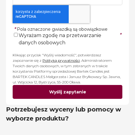
*
Pola oznaczone gwiazdką są obowiązkowe
*
Wyrażam zgodę na przetwarzanie
danych osobowych
Klikając przycisk "Wyślij wiadomość", potwierdzasz
zapoznanie się z
Polityką prywatności
. Administratorem
Twoich danych osobowych, w tym zebranych w trakcie
korzystania Platformy sprzedażowej Bartek Candles jest
BARTEK CANDLES Małgorzata i Janusz Bryłkowscy Sp. Jawna,
ul. Wójcicka 12, Bystrzyca, 55-200 Oława.
Wyślij zapytanie
Potrzebujesz wyceny lub pomocy w
wyborze produktu?