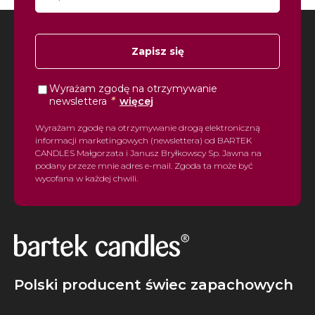
Zapisz się
Wyrażam zgodę na otrzymywanie
*
newslettera
więcej
Wyrażam zgodę na otrzymywanie drogą elektroniczną
informacji marketingowych (newslettera) od BARTEK
CANDLES Małgorzata i Janusz Bryłkowscy Sp. Jawna na
podany przeze mnie adres e-mail. Zgoda ta może być
wycofana w każdej chwili.
Polski producent świec zapachowych