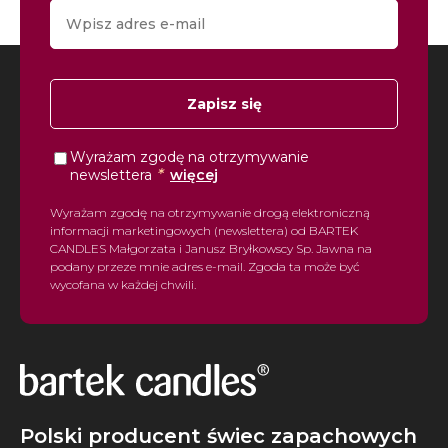
Zapisz się
Wyrażam zgodę na otrzymywanie
*
newslettera
więcej
Wyrażam zgodę na otrzymywanie drogą elektroniczną
informacji marketingowych (newslettera) od BARTEK
CANDLES Małgorzata i Janusz Bryłkowscy Sp. Jawna na
podany przeze mnie adres e-mail. Zgoda ta może być
wycofana w każdej chwili.
Polski producent świec zapachowych