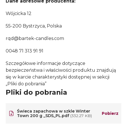
Dane adresowe producenta:
Wójcicka 12
55-200 Bystrzyca, Polska
rqd@bartek-candles.com
0048 71 313 91 91
Szczegółowe informacje dotyczące
bezpieczeństwa i właściwości produktu znajdują
się w karcie charakterystyki dostępnej w sekcji
„Pliki do pobrania”
Pliki do pobrania
Świeca zapachowa w szkle Winter
Pobierz
Town 200 g _SDS_PL.pdf
(332.27 KB)