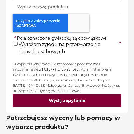
*
Pola oznaczone gwiazdką są obowiązkowe
*
Wyrażam zgodę na przetwarzanie
danych osobowych
Klikając przycisk "Wyślij wiadomość", potwierdzasz
zapoznanie się z
Polityką prywatności
. Administratorem
Twoich danych osobowych, w tym zebranych w trakcie
korzystania Platformy sprzedażowej Bartek Candles jest
BARTEK CANDLES Małgorzata i Janusz Bryłkowscy Sp. Jawna,
ul. Wójcicka 12, Bystrzyca, 55-200 Oława.
Wyślij zapytanie
Potrzebujesz wyceny lub pomocy w
wyborze produktu?