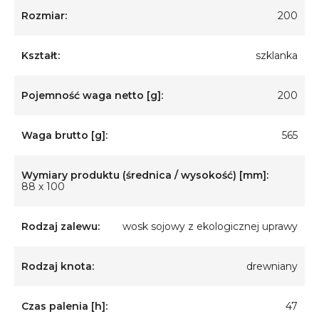
Rozmiar:
200
Kształt:
szklanka
Pojemność waga netto [g]:
200
Waga brutto [g]:
565
Wymiary produktu (średnica / wysokość) [mm]:
88 x 100
Rodzaj zalewu:
wosk sojowy z ekologicznej uprawy
Rodzaj knota:
drewniany
Czas palenia [h]:
47