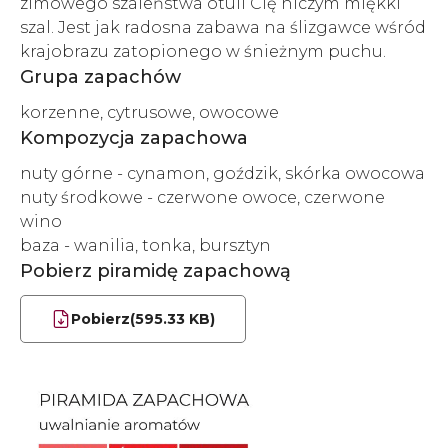
zimowego szaleństwa otuli Cię niczym miękki
szal. Jest jak radosna zabawa na ślizgawce wśród
krajobrazu zatopionego w śnieżnym puchu.
Grupa zapachów
korzenne, cytrusowe, owocowe
Kompozycja zapachowa
nuty górne - cynamon, goździk, skórka owocowa
nuty środkowe - czerwone owoce, czerwone
wino
baza - wanilia, tonka, bursztyn
Pobierz piramidę zapachową
Pobierz
(595.33 KB)