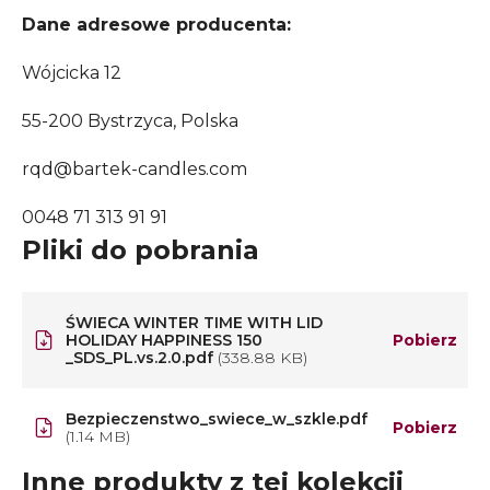
Dane adresowe producenta:
Wójcicka 12
55-200 Bystrzyca, Polska
rqd@bartek-candles.com
0048 71 313 91 91
Pliki do pobrania
ŚWIECA WINTER TIME WITH LID
HOLIDAY HAPPINESS 150
Pobierz
_SDS_PL.vs.2.0.pdf
(338.88 KB)
Bezpieczenstwo_swiece_w_szkle.pdf
Pobierz
(1.14 MB)
Inne produkty z tej kolekcji