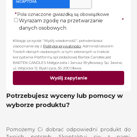
*
Pola oznaczone gwiazdką są obowiązkowe
*
Wyrażam zgodę na przetwarzanie
danych osobowych
Klikając przycisk "Wyślij wiadomość", potwierdzasz
zapoznanie się z
Polityką prywatności
. Administratorem
Twoich danych osobowych, w tym zebranych w trakcie
korzystania Platformy sprzedażowej Bartek Candles jest
BARTEK CANDLES Małgorzata i Janusz Bryłkowscy Sp. Jawna,
ul. Wójcicka 12, Bystrzyca, 55-200 Oława.
Wyślij zapytanie
Potrzebujesz wyceny lub pomocy w
wyborze produktu?
Pomożemy Ci dobrać odpowiedni produkt do
Twoich potrzeb. Skontaktuj się z nami.