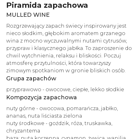
Piramida zapachowa
MULLED WINE
Rozgrzewający zapach świecy inspirowany jest
nieco słodkim, głębokim aromatem grzanego
wina z mocno wyczuwalnymi nutami cytrusów,
przypraw i klasycznego jabłka. To zaproszenie do
chwil wytchnienia, relaksu i bliskości. Poczuj
atmosferę przytulności, która towarzyszy
zimowym spotkaniom w gronie bliskich osób.
Grupa zapachów
przyprawowo - owocowe, ciepłe, lekko słodkie
Kompozycja zapachowa
nuty górne - owocowa, pomarańcza, jabłko,
ananas, nuta liściasta zielona
nuty środkowe - goździk, róża, truskawka,
chryzantema
baza: nuta korzenna, cynamon, żywica, wanilia,