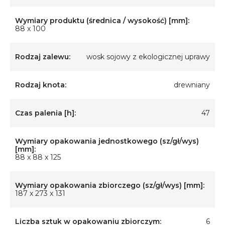
Wymiary produktu (średnica / wysokość) [mm]:
88 x 100
Rodzaj zalewu:
wosk sojowy z ekologicznej uprawy
Rodzaj knota:
drewniany
Czas palenia [h]:
47
Wymiary opakowania jednostkowego (sz/gł/wys)
[mm]:
88 x 88 x 125
Wymiary opakowania zbiorczego (sz/gł/wys) [mm]:
187 x 273 x 131
Liczba sztuk w opakowaniu zbiorczym:
6