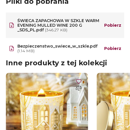
Pliki do pobrania
ŚWIECA ZAPACHOWA W SZKLE WARM
EVENING MULLED WINE 200 G
Pobierz
_SDS_PL.pdf
(346.27 KB)
Bezpieczenstwo_swiece_w_szkle.pdf
Pobierz
(1.14 MB)
Inne produkty z tej kolekcji