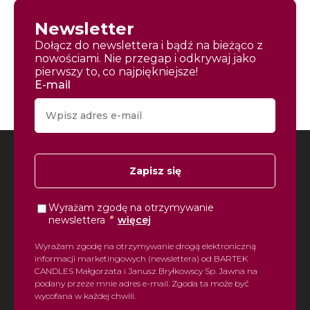
Newsletter
Dołącz do newslettera i bądź na bieżąco z
nowościami. Nie przegap i odkrywaj jako
pierwszy to, co najpiękniejsze!
E-mail
Zapisz się
Wyrażam zgodę na otrzymywanie
*
newslettera
więcej
Wyrażam zgodę na otrzymywanie drogą elektroniczną
informacji marketingowych (newslettera) od BARTEK
CANDLES Małgorzata i Janusz Bryłkowscy Sp. Jawna na
podany przeze mnie adres e-mail. Zgoda ta może być
wycofana w każdej chwili.