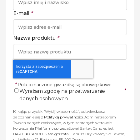
E-mail
*
Nazwa produktu
*
*
Pola oznaczone gwiazdką są obowiązkowe
*
Wyrażam zgodę na przetwarzanie
danych osobowych
Klikając przycisk "Wyślij wiadomość", potwierdzasz
zapoznanie się z
Polityką prywatności
. Administratorem
Twoich danych osobowych, w tym zebranych w trakcie
korzystania Platformy sprzedażowej Bartek Candles jest
BARTEK CANDLES Małgorzata i Janusz Bryłkowscy Sp. Jawna,
ul. Wójcicka 12, Bystrzyca, 55-200 Oława.