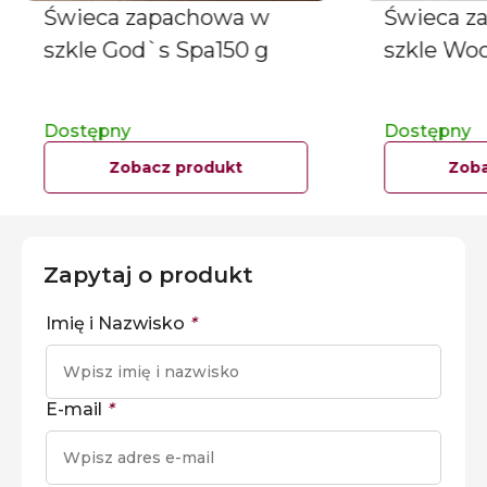
Świeca zapachowa w
Świeca z
szkle God`s Spa150 g
szkle Woo
Dostępny
Dostępny
Zobacz produkt
Zoba
Zapytaj o produkt
Imię i Nazwisko
*
E-mail
*