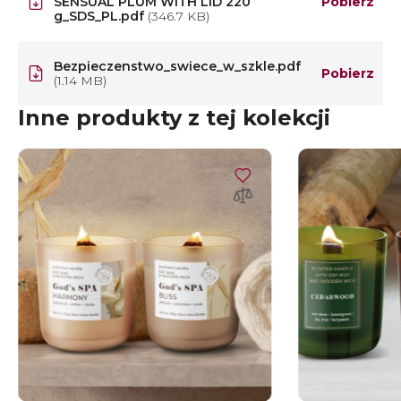
SENSUAL PLUM WITH LID 220
Pobierz
g_SDS_PL.pdf
(346.7 KB)
Bezpieczenstwo_swiece_w_szkle.pdf
Pobierz
(1.14 MB)
Inne produkty z tej kolekcji