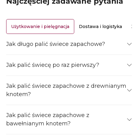
Najczęściej zadawane pytania
Użytkowanie i pielęgnacja
Dostawa i logistyka
Za
Jak długo palić świece zapachowe?
Jak palić świecę po raz pierwszy?
Jak palić świece zapachowe z drewnianym
knotem?
Jak palić świece zapachowe z
bawełnianym knotem?