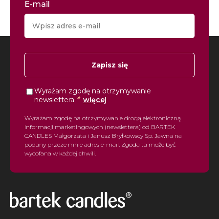
E-mail
Zapisz się
Wyrażam zgodę na otrzymywanie
*
newslettera
więcej
Wyrażam zgodę na otrzymywanie drogą elektroniczną
informacji marketingowych (newslettera) od BARTEK
CANDLES Małgorzata i Janusz Bryłkowscy Sp. Jawna na
podany przeze mnie adres e-mail. Zgoda ta może być
wycofana w każdej chwili.