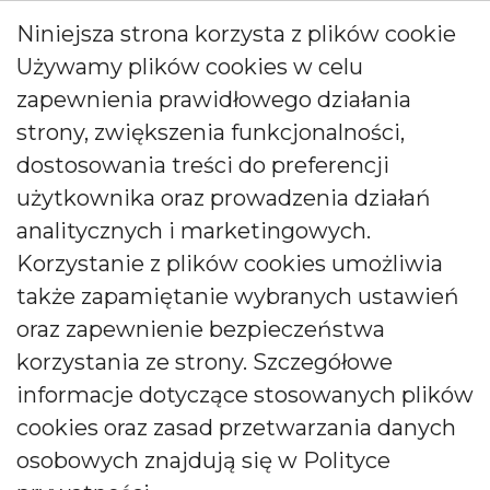
ul. Wójcicka 12, 55-200 Bystrzyca, Polska
Niniejsza strona korzysta z plików cookie
Używamy plików cookies w celu
Zadzwoń do nas pod numer:
zapewnienia prawidłowego działania
0048 71 313 91 91
strony, zwiększenia funkcjonalności,
biuro@bartek-candles.com
dostosowania treści do preferencji
użytkownika oraz prowadzenia działań
analitycznych i marketingowych.
Korzystanie z plików cookies umożliwia
także zapamiętanie wybranych ustawień
Copyright © 2026 Producent świec i dyfuzorów Bartek
oraz zapewnienie bezpieczeństwa
Candles. All rights reserved.
korzystania ze strony. Szczegółowe
informacje dotyczące stosowanych plików
cookies oraz zasad przetwarzania danych
osobowych znajdują się w Polityce