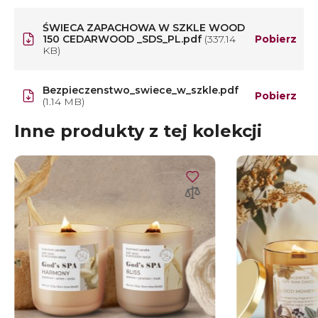
ŚWIECA ZAPACHOWA W SZKLE WOOD
150 CEDARWOOD _SDS_PL.pdf
(337.14
Pobierz
KB)
Bezpieczenstwo_swiece_w_szkle.pdf
Pobierz
(1.14 MB)
Inne produkty z tej kolekcji