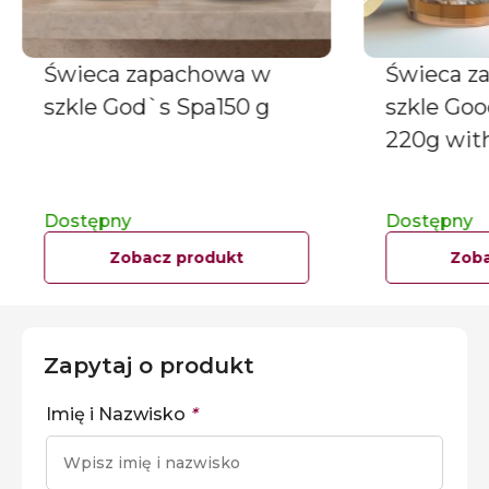
Świeca zapachowa w
Świeca z
szkle God`s Spa150 g
szkle Go
220g wit
Dostępny
Dostępny
Zobacz produkt
Zoba
Zapytaj o produkt
Imię i Nazwisko
*