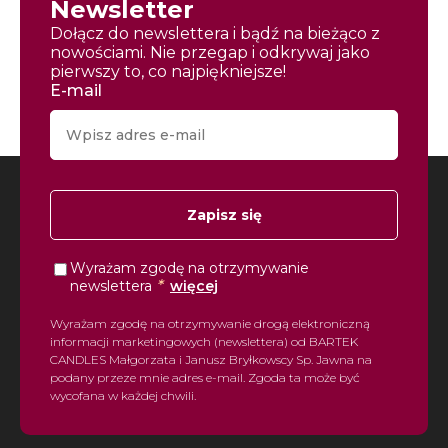
Newsletter
Dołącz do newslettera i bądź na bieżąco z
nowościami. Nie przegap i odkrywaj jako
pierwszy to, co najpiękniejsze!
E-mail
Zapisz się
Wyrażam zgodę na otrzymywanie
*
newslettera
więcej
Wyrażam zgodę na otrzymywanie drogą elektroniczną
informacji marketingowych (newslettera) od BARTEK
CANDLES Małgorzata i Janusz Bryłkowscy Sp. Jawna na
podany przeze mnie adres e-mail. Zgoda ta może być
wycofana w każdej chwili.