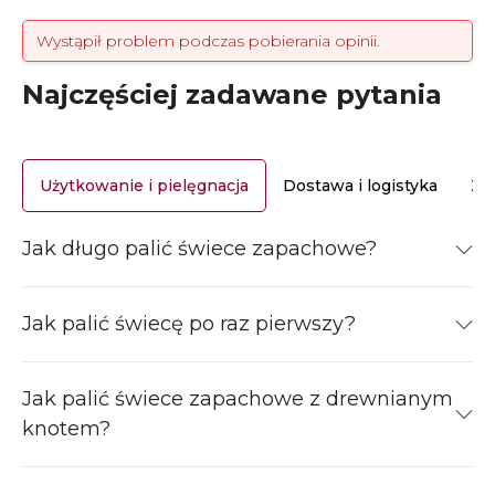
Wystąpił problem podczas pobierania opinii.
Najczęściej zadawane pytania
Użytkowanie i pielęgnacja
Dostawa i logistyka
Za
Jak długo palić świece zapachowe?
Jak palić świecę po raz pierwszy?
Jak palić świece zapachowe z drewnianym
knotem?