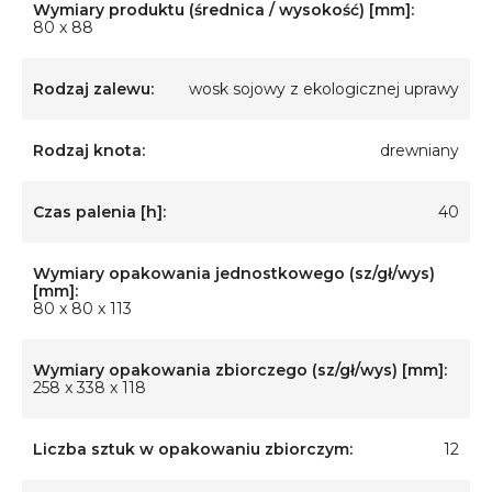
Wymiary produktu (średnica / wysokość) [mm]:
80 x 88
Rodzaj zalewu:
wosk sojowy z ekologicznej uprawy
Rodzaj knota:
drewniany
Czas palenia [h]:
40
Wymiary opakowania jednostkowego (sz/gł/wys)
[mm]:
80 x 80 x 113
Wymiary opakowania zbiorczego (sz/gł/wys) [mm]:
258 x 338 x 118
Liczba sztuk w opakowaniu zbiorczym:
12