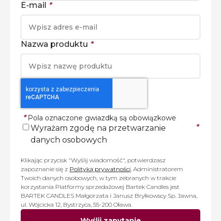
E-mail
*
Nazwa produktu
*
*
Pola oznaczone gwiazdką są obowiązkowe
*
Wyrażam zgodę na przetwarzanie
danych osobowych
Klikając przycisk "Wyślij wiadomość", potwierdzasz
zapoznanie się z
Polityką prywatności
. Administratorem
Twoich danych osobowych, w tym zebranych w trakcie
korzystania Platformy sprzedażowej Bartek Candles jest
BARTEK CANDLES Małgorzata i Janusz Bryłkowscy Sp. Jawna,
ul. Wójcicka 12, Bystrzyca, 55-200 Oława.
Wyślij zapytanie