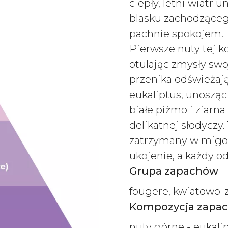
ciepły, letni wiatr
blasku zachodzącego
pachnie spokojem.
Pierwsze nuty tej 
otulając zmysły swo
przenika odświeżaj
eukaliptus, unosząc
białe piżmo i ziarna
delikatnej słodyczy
zatrzymany w migoc
ukojenie, a każdy od
Grupa zapachów
fougere, kwiatowo-
Kompozycja zapa
nuty górne - eukali