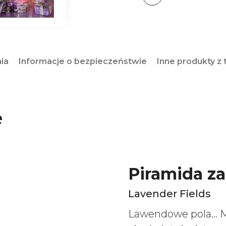
nia
Informacje o bezpieczeństwie
Inne produkty z t
e
Piramida z
Lavender Fields
Lawendowe pola… Mie