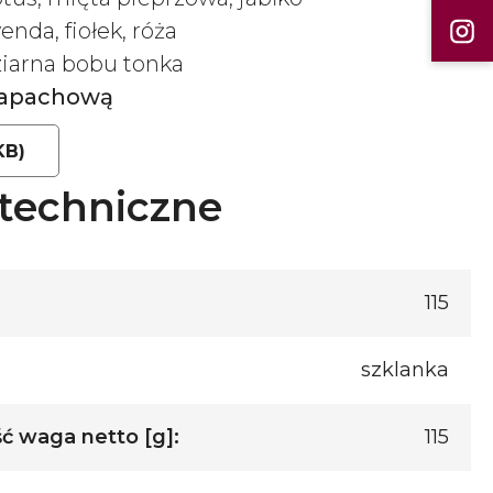
nda, fiołek, róża
 ziarna bobu tonka
 zapachową
KB)
techniczne
115
szklanka
ć waga netto [g]:
115