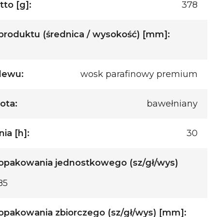
to [g]:
378
roduktu (średnica / wysokość) [mm]:
lewu:
wosk parafinowy premium
ota:
bawełniany
ia [h]:
30
opakowania jednostkowego (sz/gł/wys)
85
pakowania zbiorczego (sz/gł/wys) [mm]: