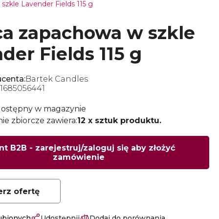
zkle Lavender Fields 115 g
a zapachowa w szkle
der Fields 115 g
centa:
Bartek Candles
1685056441
dostępny w magazynie
e zbiorcze zawiera:
12 x sztuk produktu.
nt B2B - zarejestruj/zaloguj się aby złożyć
zamówienie
erz ofertę
lubionych
Udostępnij
Dodaj do porównania