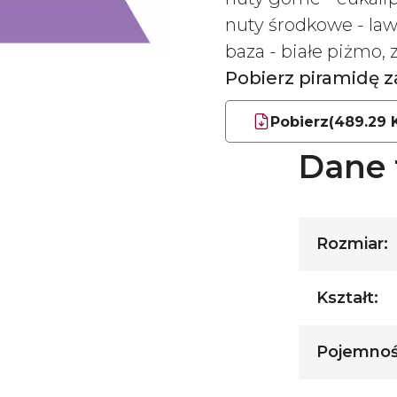
nuty środkowe - lawe
baza - białe piżmo,
Pobierz piramidę
Pobierz
(489.29 
Dane 
Rozmiar:
Kształt:
Pojemnoś