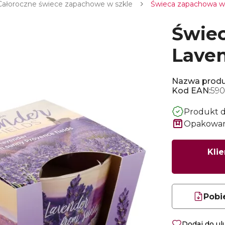
Całoroczne świece zapachowe w szkle
Świeca zapachowa w s
Świec
Laven
Nazwa produ
Kod EAN:
590
Produkt 
Opakowani
Klie
Pobi
Dodaj do u