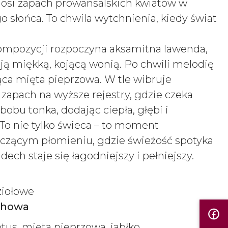
 unosi zapach prowansalskich kwiatów w
 słońca. To chwila wytchnienia, kiedy świat
kompozycji rozpoczyna aksamitna lawenda,
ją miękką, kojącą wonią. Po chwili melodię
ąca mięta pieprzowa. W tle wibruje
 zapach na wyższe rejestry, gdzie czeka
 bobu tonka, dodając ciepła, głębi i
. To nie tylko świeca – to moment
zącym płomieniu, gdzie świeżość spotyka
dech staje się łagodniejszy i pełniejszy.
ziołowe
chowa
ptus, mięta pieprzowa, jabłko