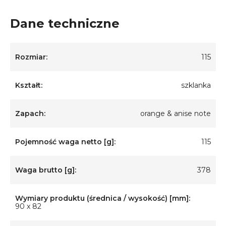
Dane techniczne
Rozmiar:
115
Kształt:
szklanka
Zapach:
orange & anise note
Pojemność waga netto [g]:
115
Waga brutto [g]:
378
Wymiary produktu (średnica / wysokość) [mm]:
90 x 82