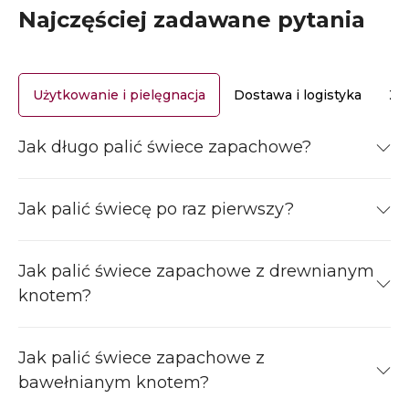
Najczęściej zadawane pytania
Użytkowanie i pielęgnacja
Dostawa i logistyka
Za
Jak długo palić świece zapachowe?
Jak palić świecę po raz pierwszy?
Jak palić świece zapachowe z drewnianym
knotem?
Jak palić świece zapachowe z
bawełnianym knotem?