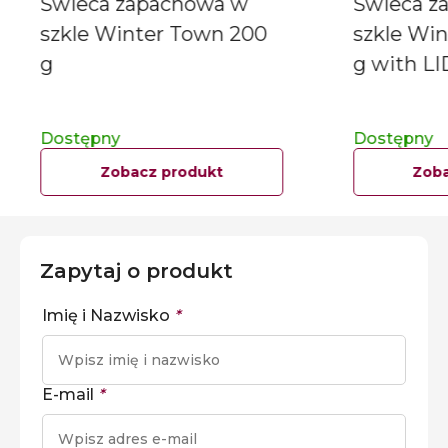
Świeca zapachowa w
Świeca z
szkle Winter Town 200
szkle Wi
g
g with LI
Dostępny
Dostępny
Zobacz produkt
Zoba
Zapytaj o produkt
Imię i Nazwisko
*
E-mail
*