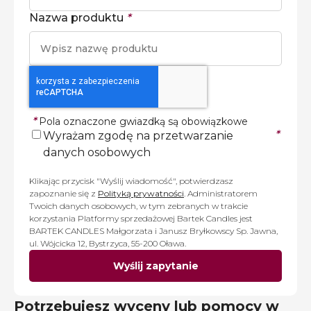
Nazwa produktu
*
*
Pola oznaczone gwiazdką są obowiązkowe
*
Wyrażam zgodę na przetwarzanie
danych osobowych
Klikając przycisk "Wyślij wiadomość", potwierdzasz
zapoznanie się z
Polityką prywatności
. Administratorem
Twoich danych osobowych, w tym zebranych w trakcie
korzystania Platformy sprzedażowej Bartek Candles jest
BARTEK CANDLES Małgorzata i Janusz Bryłkowscy Sp. Jawna,
ul. Wójcicka 12, Bystrzyca, 55-200 Oława.
Wyślij zapytanie
Potrzebujesz wyceny lub pomocy w