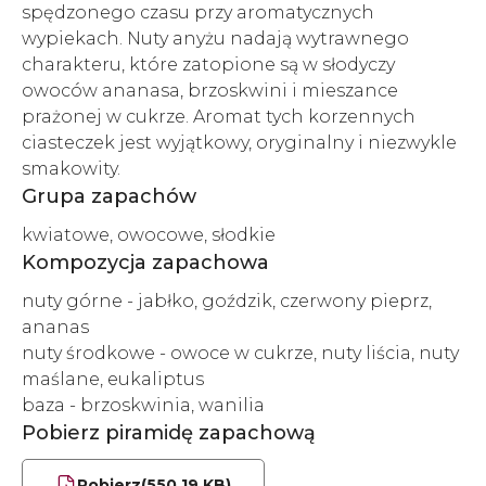
spędzonego czasu przy aromatycznych
wypiekach. Nuty anyżu nadają wytrawnego
charakteru, które zatopione są w słodyczy
owoców ananasa, brzoskwini i mieszance
prażonej w cukrze. Aromat tych korzennych
ciasteczek jest wyjątkowy, oryginalny i niezwykle
smakowity.
Grupa zapachów
kwiatowe, owocowe, słodkie
Kompozycja zapachowa
nuty górne - jabłko, goździk, czerwony pieprz,
ananas
nuty środkowe - owoce w cukrze, nuty liścia, nuty
maślane, eukaliptus
baza - brzoskwinia, wanilia
Pobierz piramidę zapachową
Pobierz
(550.19 KB)