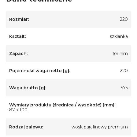
Rozmiar:
220
Kształt:
szklanka
Zapach:
for him
Pojemność waga netto [g]:
220
Waga brutto [g]:
575
Wymiary produktu (średnica / wysokość) [mm]:
87 x 100
Rodzaj zalewu:
wosk parafinowy premium