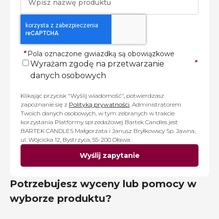
*
Pola oznaczone gwiazdką są obowiązkowe
*
Wyrażam zgodę na przetwarzanie
danych osobowych
Klikając przycisk "Wyślij wiadomość", potwierdzasz
zapoznanie się z
Polityką prywatności
. Administratorem
Twoich danych osobowych, w tym zebranych w trakcie
korzystania Platformy sprzedażowej Bartek Candles jest
BARTEK CANDLES Małgorzata i Janusz Bryłkowscy Sp. Jawna,
ul. Wójcicka 12, Bystrzyca, 55-200 Oława.
Wyślij zapytanie
Potrzebujesz wyceny lub pomocy w
wyborze produktu?