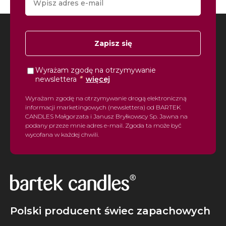
Zapisz się
Wyrażam zgodę na otrzymywanie
*
newslettera
więcej
Wyrażam zgodę na otrzymywanie drogą elektroniczną
informacji marketingowych (newslettera) od BARTEK
CANDLES Małgorzata i Janusz Bryłkowscy Sp. Jawna na
podany przeze mnie adres e-mail. Zgoda ta może być
wycofana w każdej chwili.
Polski producent świec zapachowych