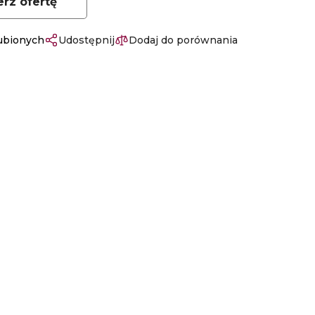
erz ofertę
lubionych
Udostępnij
Dodaj do porównania