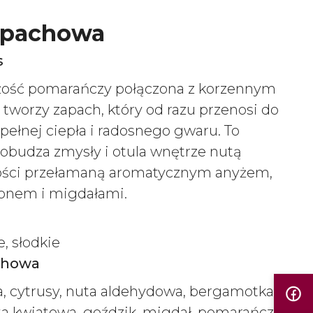
apachowa
s
żość pomarańczy połączona z korzennym
tworzy zapach, który od razu przenosi do
pełnej ciepła i radosnego gwaru. To
obudza zmysły i otula wnętrze nutą
tości przełamaną aromatycznym anyżem,
onem i migdałami.
, słodkie
chowa
a, cytrusy, nuta aldehydowa, bergamotka
a kwiatowa, goździk, migdał, pomarańcza,