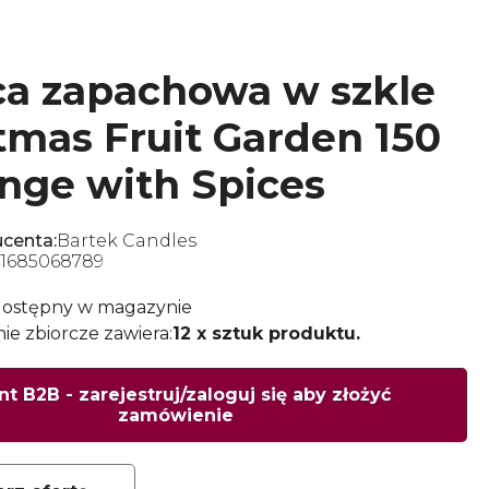
a zapachowa w szkle
tmas Fruit Garden 150
nge with Spices
centa:
Bartek Candles
1685068789
dostępny w magazynie
e zbiorcze zawiera:
12 x sztuk produktu.
nt B2B - zarejestruj/zaloguj się aby złożyć
zamówienie