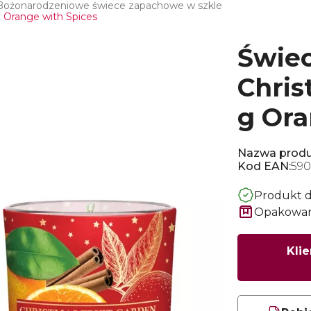
Bożonarodzeniowe świece zapachowe w szkle
 Orange with Spices
Świec
Chris
g Ora
Nazwa produ
Kod EAN:
590
Produkt 
Opakowani
Klie