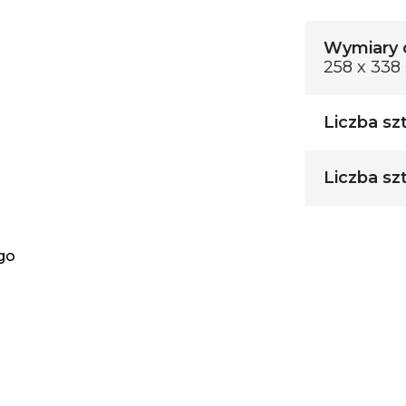
Wymiary o
258 x 338 
Liczba sz
Liczba sz
go