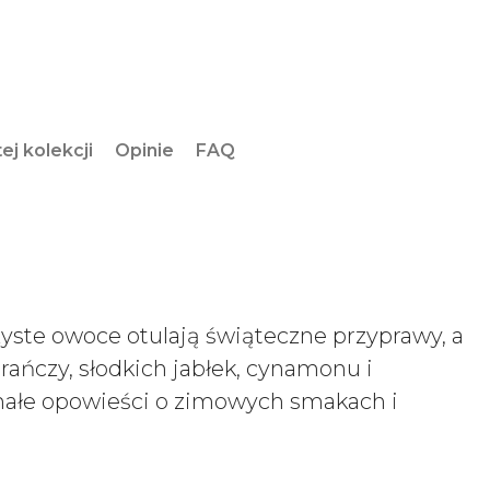
ej kolekcji
Opinie
FAQ
ste owoce otulają świąteczne przyprawy, a
ńczy, słodkich jabłek, cynamonu i
 małe opowieści o zimowych smakach i