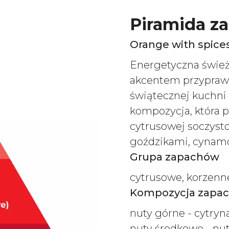
Piramida z
Orange with spice
Energetyczna świe
akcentem przypraw 
świątecznej kuchni 
kompozycja, która p
cytrusowej soczys
goździkami, cynam
Grupa zapachów
cytrusowe, korzenne
Kompozycja zapa
nuty górne - cytryn
nuty środkowe - nut