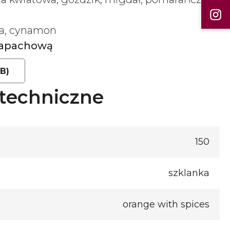
na, cynamon
 zapachową
KB)
techniczne
150
szklanka
orange with spices