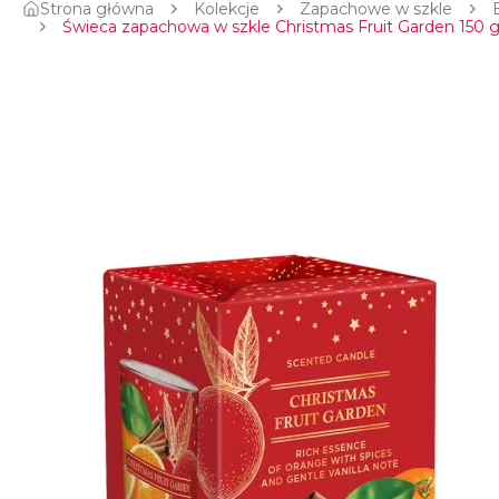
Strona główna
Kolekcje
Zapachowe w szkle
Świeca zapachowa w szkle Christmas Fruit Garden 150 g