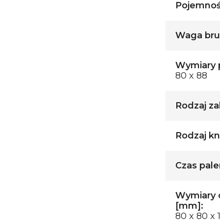
Pojemnoś
Waga brut
Wymiary p
80 x 88
Rodzaj za
Rodzaj kn
Czas palen
Wymiary 
[mm]:
80 x 80 x 