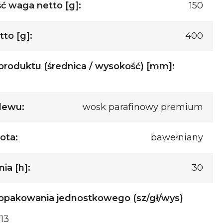
ć waga netto [g]:
150
to [g]:
400
roduktu (średnica / wysokość) [mm]:
lewu:
wosk parafinowy premium
ota:
bawełniany
ia [h]:
30
opakowania jednostkowego (sz/gł/wys)
113