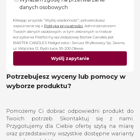
danych osobowych
Klikając przycisk "Wyślij wiadomość", potwierdzasz
zapoznanie się z
Polityką prywatności
. Administratorem
Twoich danych osobowych, w tym zebranych w trakcie
korzystania Platformy sprzedażowej Bartek Candles jest
BARTEK CANDLES Małgorzata i Janusz Bryłkowscy Sp. Jawna,
ul. Wójcicka 12, Bystrzyca, 55-200 Oława.
Wyślij zapytanie
Potrzebujesz wyceny lub pomocy w
wyborze produktu?
Pomożemy Ci dobrać odpowiedni produkt do
Twoich potrzeb. Skontaktuj się z nami.
Przygotujemy dla Ciebie ofertę szytą na miarę
oraz przedstawimy wszystkie dostępne warianty