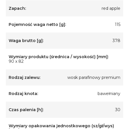
Zapach:
red apple
Pojemność waga netto [g]:
115
Waga brutto [g]:
378
Wymiary produktu (średnica / wysokość) [mm]:
90 x 82
Rodzaj zalewu:
wosk parafinowy premium
Rodzaj knota:
bawełniany
Czas palenia [h]:
30
Wymiary opakowania jednostkowego (sz/gł/wys)