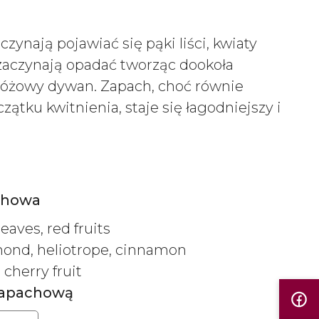
zynają pojawiać się pąki liści, kwiaty
i zaczynają opadać tworząc dookoła
różowy dywan. Zapach, choć równie
ątku kwitnienia, staje się łagodniejszy i
chowa
eaves, red fruits
mond, heliotrope, cinnamon
 cherry fruit
 zapachową