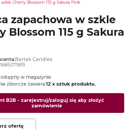
szkle Cherry Blossom 115 g Sakura Pink
a zapachowa w szkle
y Blossom 115 g Sakura
centa:
Bartek Candles
1685071819
dostępny w magazynie
e zbiorcze zawiera:
12 x sztuk produktu.
nt B2B - zarejestruj/zaloguj się aby złożyć
zamówienie
erz ofertę