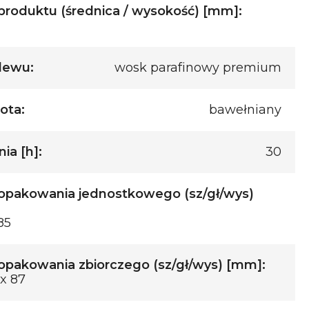
roduktu (średnica / wysokość) [mm]:
lewu:
wosk parafinowy premium
ota:
bawełniany
ia [h]:
30
opakowania jednostkowego (sz/gł/wys)
85
pakowania zbiorczego (sz/gł/wys) [mm]:
 x 87