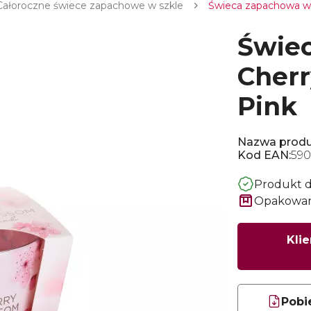
Całoroczne świece zapachowe w szkle
Świeca zapachowa w 
Świec
Cherr
Pink
Nazwa produ
Kod EAN:
590
Produkt 
Opakowani
Klie
Pobi