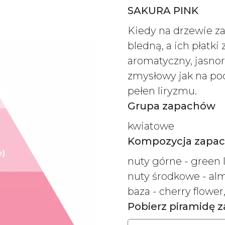
SAKURA PINK
Kiedy na drzewie zac
bledną, a ich płatk
aromatyczny, jasno
zmysłowy jak na pocz
pełen liryzmu.
Grupa zapachów
kwiatowe
Kompozycja zapa
nuty górne - green l
nuty środkowe - al
baza - cherry flower,
Pobierz piramidę