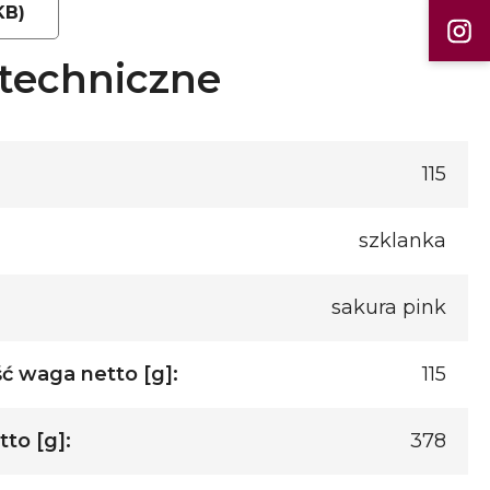
KB)
techniczne
115
szklanka
sakura pink
ć waga netto [g]:
115
to [g]:
378