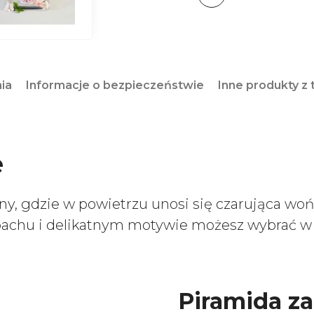
nia
Informacje o bezpieczeństwie
Inne produkty z t
e
iny, gdzie w powietrzu unosi się czarująca wo
pachu i delikatnym motywie możesz wybrać w 
Piramida z