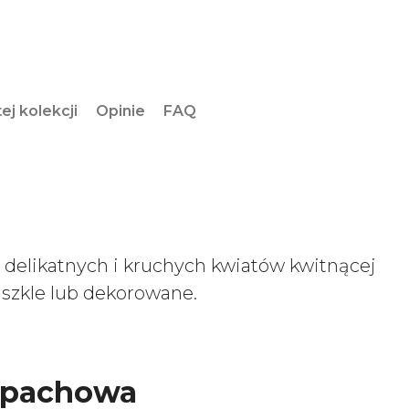
ej kolekcji
Opinie
FAQ
ń delikatnych i kruchych kwiatów kwitnącej
szkle lub dekorowane.
apachowa