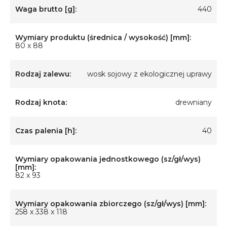
Waga brutto [g]:
440
Wymiary produktu (średnica / wysokość) [mm]:
80 x 88
Rodzaj zalewu:
wosk sojowy z ekologicznej uprawy
Rodzaj knota:
drewniany
Czas palenia [h]:
40
Wymiary opakowania jednostkowego (sz/gł/wys)
[mm]:
82 x 93
Wymiary opakowania zbiorczego (sz/gł/wys) [mm]:
258 x 338 x 118