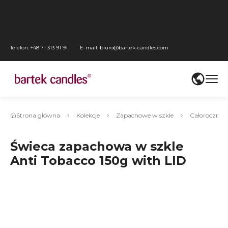
Przejdź
Nagłówek strony
do
Przejdź
menu
do
Przejdź
Telefon:
+48 71 313 91 91
E-mail:
biuro@bartek-candles.com
głównego
ustawień
do
Przejdź
WCAG
treści
do
Przejdź
mediów
do
społecznościowych
stopki
Strona główna
Kolekcje
Zapachowe w szkle
Całoroczne 
Świeca zapachowa w szkle
Anti Tobacco 150g with LID