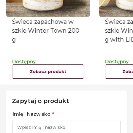
Świeca zapachowa w
Świeca z
szkle Winter Town 200
szkle Wi
g
g with LI
Dostępny
Dostępny
Zobacz produkt
Zoba
Zapytaj o produkt
Imię i Nazwisko
*