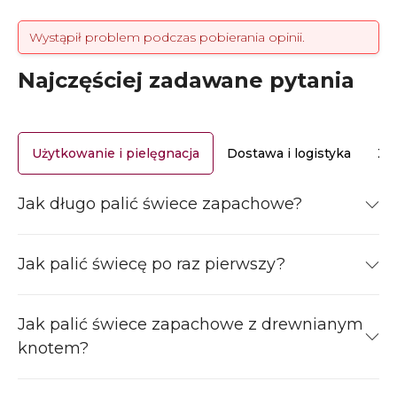
Wystąpił problem podczas pobierania opinii.
Najczęściej zadawane pytania
Użytkowanie i pielęgnacja
Dostawa i logistyka
Za
Jak długo palić świece zapachowe?
Jak palić świecę po raz pierwszy?
Jak palić świece zapachowe z drewnianym
knotem?