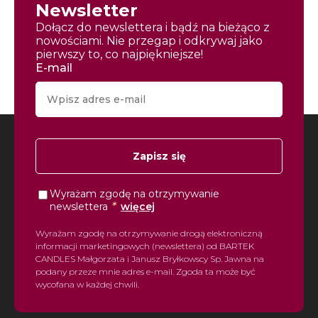
Newsletter
Dołącz do newslettera i bądź na bieżąco z
nowościami. Nie przegap i odkrywaj jako
pierwszy to, co najpiękniejsze!
E-mail
Zapisz się
Wyrażam zgodę na otrzymywanie
*
newslettera
więcej
Wyrażam zgodę na otrzymywanie drogą elektroniczną
informacji marketingowych (newslettera) od BARTEK
CANDLES Małgorzata i Janusz Bryłkowscy Sp. Jawna na
podany przeze mnie adres e-mail. Zgoda ta może być
wycofana w każdej chwili.