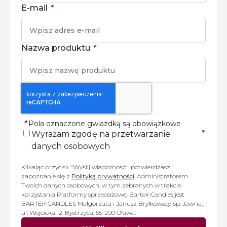
E-mail
*
Nazwa produktu
*
*
Pola oznaczone gwiazdką są obowiązkowe
*
Wyrażam zgodę na przetwarzanie
danych osobowych
Klikając przycisk "Wyślij wiadomość", potwierdzasz
zapoznanie się z
Polityką prywatności
. Administratorem
Twoich danych osobowych, w tym zebranych w trakcie
korzystania Platformy sprzedażowej Bartek Candles jest
BARTEK CANDLES Małgorzata i Janusz Bryłkowscy Sp. Jawna,
ul. Wójcicka 12, Bystrzyca, 55-200 Oława.