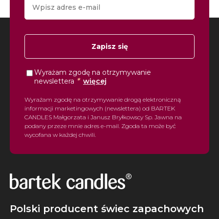
Zapisz się
Wyrażam zgodę na otrzymywanie
*
newslettera
więcej
Wyrażam zgodę na otrzymywanie drogą elektroniczną
informacji marketingowych (newslettera) od BARTEK
CANDLES Małgorzata i Janusz Bryłkowscy Sp. Jawna na
podany przeze mnie adres e-mail. Zgoda ta może być
wycofana w każdej chwili.
Polski producent świec zapachowych