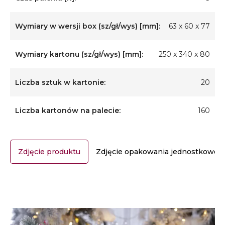
Wymiary w wersji box (sz/gł/wys) [mm]:
63 x 60 x 77
Wymiary kartonu (sz/gł/wys) [mm]:
250 x 340 x 80
Liczba sztuk w kartonie:
20
Liczba kartonów na palecie:
160
Zdjęcie produktu
Zdjęcie opakowania jednostkoweg