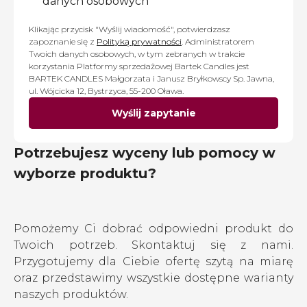
danych osobowych
Klikając przycisk "Wyślij wiadomość", potwierdzasz
zapoznanie się z
Polityką prywatności
. Administratorem
Twoich danych osobowych, w tym zebranych w trakcie
korzystania Platformy sprzedażowej Bartek Candles jest
BARTEK CANDLES Małgorzata i Janusz Bryłkowscy Sp. Jawna,
ul. Wójcicka 12, Bystrzyca, 55-200 Oława.
Wyślij zapytanie
Potrzebujesz wyceny lub pomocy w
wyborze produktu?
Pomożemy Ci dobrać odpowiedni produkt do
Twoich potrzeb. Skontaktuj się z nami.
Przygotujemy dla Ciebie ofertę szytą na miarę
oraz przedstawimy wszystkie dostępne warianty
naszych produktów.