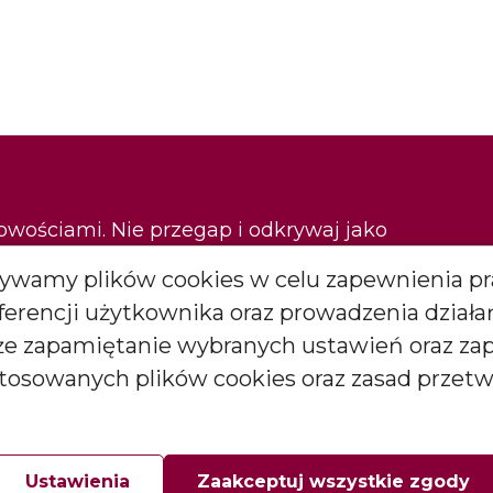
nowościami. Nie przegap i odkrywaj jako
Używamy plików cookies w celu zapewnienia pr
eferencji użytkownika oraz prowadzenia dział
Zapisz się
kże zapamiętanie wybranych ustawień oraz za
stosowanych plików cookies oraz zasad przet
*
więcej
arketingowych (newslettera) od BARTEK CANDLES Małgorzata i
goda ta może być wycofana w każdej chwili.
Ustawienia
Zaakceptuj wszystkie zgody