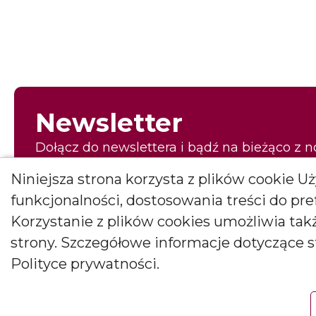
Newsletter
Dołącz do newslettera i bądź na bieżąco z 
pierwszy to, co najpiękniejsze!
Niniejsza strona korzysta z plików cookie 
E-mail
funkcjonalności, dostosowania treści do pr
Korzystanie z plików cookies umożliwia ta
strony. Szczegółowe informacje dotyczące 
Wyrażam zgodę na otrzymywanie newslettera
Polityce prywatności.
Wyrażam zgodę na otrzymywanie drogą elektroniczną informacji m
Janusz Bryłkowscy Sp. Jawna na podany przeze mnie adres e-mail. Z