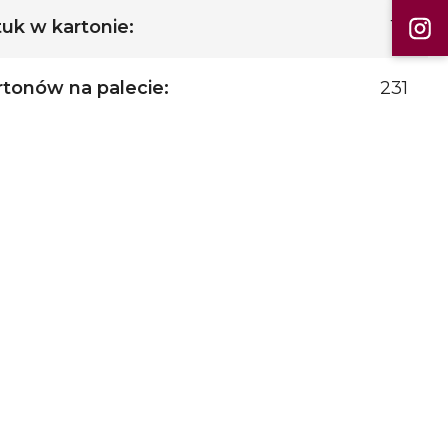
tuk w kartonie:
12
rtonów na palecie:
231