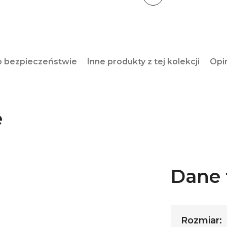
o bezpieczeństwie
Inne produkty z tej kolekcji
Opi
e
Dane 
Rozmiar: