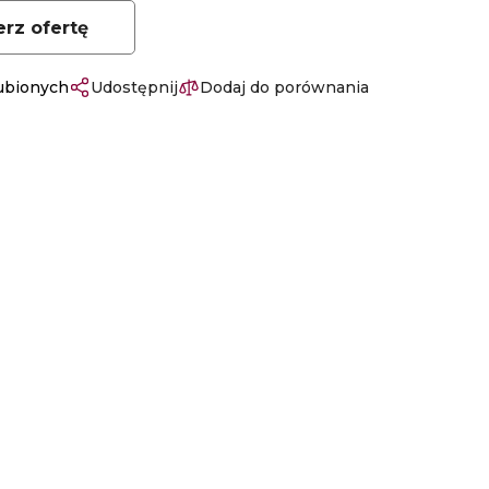
erz ofertę
lubionych
Udostępnij
Dodaj do porównania