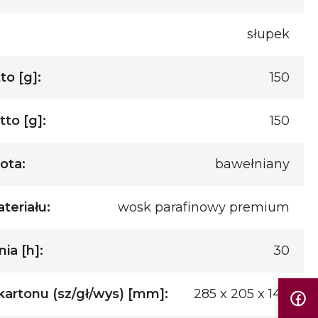
słupek
o [g]:
150
to [g]:
150
ota:
bawełniany
teriału:
wosk parafinowy premium
ia [h]:
30
artonu (sz/gł/wys) [mm]:
285 x 205 x 140