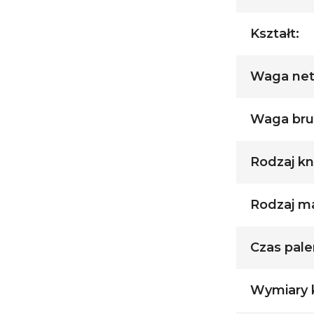
Kształt:
Waga nett
Waga brut
Rodzaj kn
Rodzaj ma
Czas palen
Wymiary k