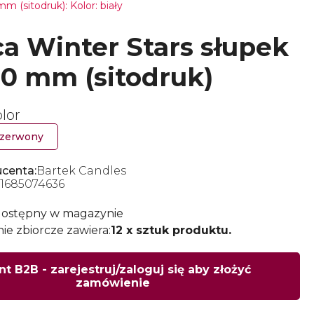
 (sitodruk): Kolor: biały
a Winter Stars słupek
0 mm (sitodruk)
lor
zerwony
centa:
Bartek Candles
1685074636
dostępny w magazynie
e zbiorcze zawiera:
12 x sztuk produktu.
nt B2B - zarejestruj/zaloguj się aby złożyć
zamówienie