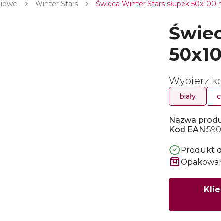
niowe
Winter Stars
Świeca Winter Stars słupek 50x100 mm
Świec
50x10
Wybierz ko
biały
c
Nazwa produ
Kod EAN:
590
Produkt 
Opakowani
Klie