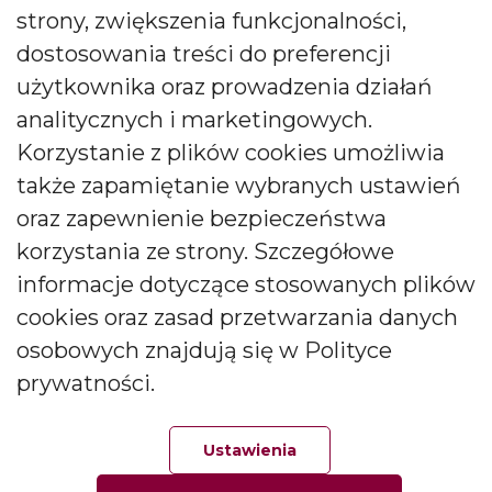
Informacje
strony, zwiększenia funkcjonalności,
dostosowania treści do preferencji
Informacja o firmie
użytkownika oraz prowadzenia działań
Kontakt
analitycznych i marketingowych.
Pytania i odpowiedzi
Polityka prywatności
Korzystanie z plików cookies umożliwia
także zapamiętanie wybranych ustawień
Moje konto
oraz zapewnienie bezpieczeństwa
korzystania ze strony. Szczegółowe
Moje zamówienia
informacje dotyczące stosowanych plików
Moje adresy
cookies oraz zasad przetwarzania danych
Moje informacje osobiste
osobowych znajdują się w Polityce
Kontakt
prywatności.
ul. Wójcicka 12, 55-200 Bystrzyca, Polska
Ustawienia
Zadzwoń do nas pod numer: