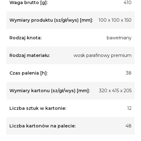
Waga brutto [g]:
410
Wymiary produktu (sz/gł/wys) [mm]:
100 x 100 x 150
Rodzaj knota:
bawełniany
Rodzaj materiału:
wosk parafinowy premium
Czas palenia [h]:
38
Wymiary kartonu (sz/gł/wys) [mm]:
320 x 415 x 205
Liczba sztuk w kartonie:
12
Liczba kartonów na palecie:
48