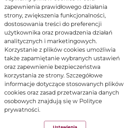
zapewnienia prawidłowego działania
Zadzwoń do nas pod numer:
strony, zwiększenia funkcjonalności,
0048 71 313 91 91
dostosowania treści do preferencji
użytkownika oraz prowadzenia działań
biuro@bartek-candles.com
analitycznych i marketingowych.
Korzystanie z plików cookies umożliwia
także zapamiętanie wybranych ustawień
oraz zapewnienie bezpieczeństwa
korzystania ze strony. Szczegółowe
Copyright © 2026 Producent świec i dyfuzorów Bartek
Candles. All rights reserved.
informacje dotyczące stosowanych plików
cookies oraz zasad przetwarzania danych
osobowych znajdują się w Polityce
prywatności.
Ustawienia