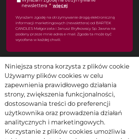
Wyrażam zgodę na otrzymywanie
*
newslettera
więcej
Wyrażam zgodę na otrzymywanie drogą elektroniczną
informacji marketingowych (newslettera) od BARTEK
CANDLES Małgorzata i Janusz Bryłkowscy Sp. Jawna na
podany przeze mnie adres e-mail. Zgoda ta może być
wycofana w każdej chwili.
Niniejsza strona korzysta z plików cookie
Używamy plików cookies w celu
zapewnienia prawidłowego działania
Polski producent świec zapachowych
strony, zwiększenia funkcjonalności,
dostosowania treści do preferencji
Od kilkudziesięciu lat tworzymy świece, które zachwycają
pokolenia. Jesteśmy liderem produkcji świec ozdobnych i
użytkownika oraz prowadzenia działań
zapachowych oraz dyfuzorów.
analitycznych i marketingowych.
Korzystanie z plików cookies umożliwia
Social media