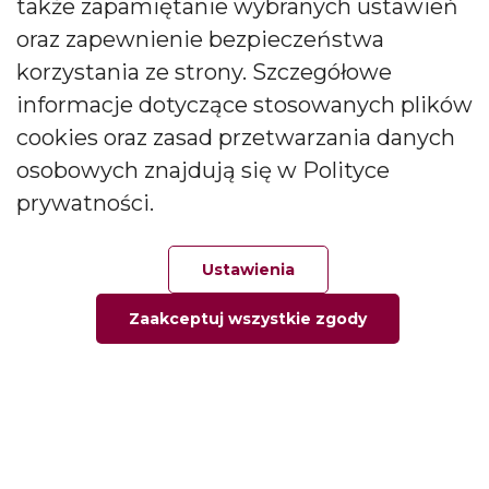
także zapamiętanie wybranych ustawień
oraz zapewnienie bezpieczeństwa
korzystania ze strony. Szczegółowe
Informacje
informacje dotyczące stosowanych plików
cookies oraz zasad przetwarzania danych
Informacja o firmie
osobowych znajdują się w Polityce
Kontakt
prywatności.
Pytania i odpowiedzi
Polityka prywatności
Ustawienia
Moje konto
Zaakceptuj wszystkie zgody
Główna
Ulubione
Zamówienie
Twoje konto
Moje zamówienia
Moje adresy
Moje informacje osobiste
Kontakt