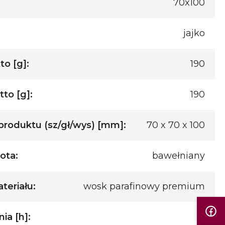
70x100
jajko
o [g]:
190
to [g]:
190
roduktu (sz/gł/wys) [mm]:
70 x 70 x 100
ota:
bawełniany
teriału:
wosk parafinowy premium
ia [h]:
21