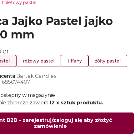
 fioletowy pastel
a Jajko Pastel jajko
00 mm
lor
astel
różowy pastel
tiffany
żółty pastel
centa:
Bartek Candles
1685074407
dostępny w magazynie
e zbiorcze zawiera:
12 x sztuk produktu.
nt B2B - zarejestruj/zaloguj się aby złożyć
zamówienie