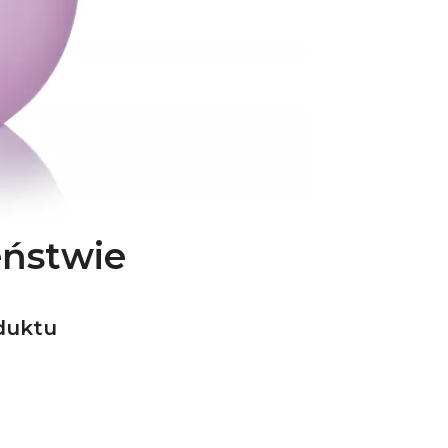
eństwie
duktu