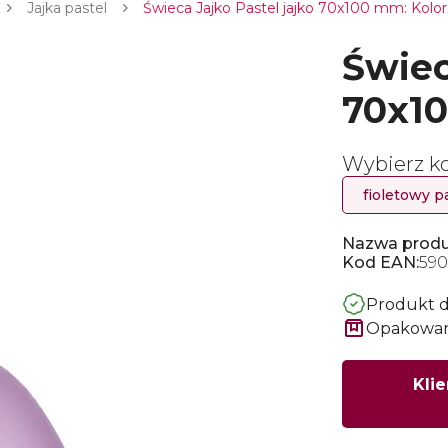
Jajka pastel
Świeca Jajko Pastel jajko 70x100 mm: Kolor:
Świec
70x1
Wybierz ko
fioletowy p
Nazwa produ
Kod EAN:
590
Produkt 
Opakowani
Klie