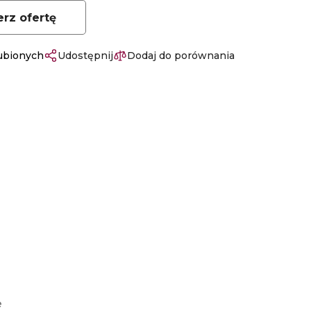
erz ofertę
lubionych
Udostępnij
Dodaj do porównania
e