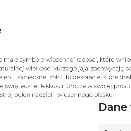
e
to małe symbole wiosennej radości, które wni
ralnej wielkości kurzego jaja, zachwycają pa
eni i słonecznej żółci. To dekoracje, które do
 świątecznej lekkości. Urocze w swojej prost
trój pełen nadziei i wiosennego blasku.
Dane 