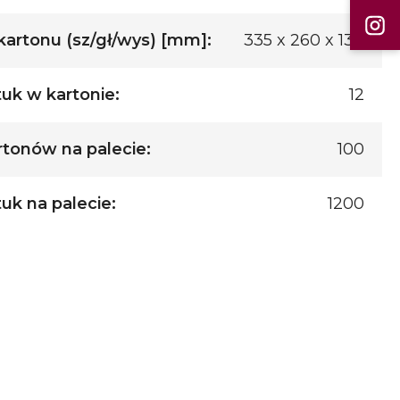
artonu (sz/gł/wys) [mm]:
335 x 260 x 130
tuk w kartonie:
12
rtonów na palecie:
100
tuk na palecie:
1200