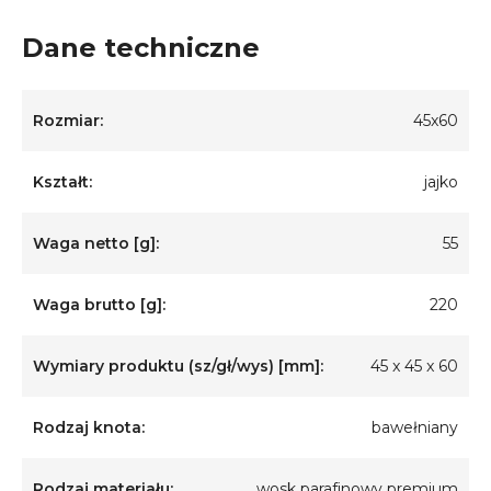
Dane techniczne
Rozmiar:
45x60
Kształt:
jajko
Waga netto [g]:
55
Waga brutto [g]:
220
Wymiary produktu (sz/gł/wys) [mm]:
45 x 45 x 60
Rodzaj knota:
bawełniany
Rodzaj materiału:
wosk parafinowy premium