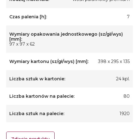
Czas palenia [h]:
7
Wymiary opakowania jednostkowego (sz/gł/wys)
[mm]:
97 x 97 x 62
Wymiary kartonu (sz/gł/wys) [mm]:
398 x 295 x 135
Liczba sztuk w kartonie:
24 kpl.
Liczba kartonów na palecie:
80
Liczba sztuk na palecie:
1920