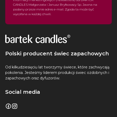
CANDLES Małgorzata i Janusz Bryłkowscy Sp. Jawna na
podany przeze mnie adres e-mail. Zgoda ta może być
wycofana w każdej chwili.
Polski producent świec zapachowych
Od kilkudziesięciu lat tworzymy świece, które zachwycają
pokolenia. Jesteśmy liderem produkcji świec ozdobnych i
zapachowych oraz dyfuzorów.
Social media