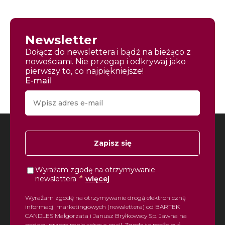
Newsletter
Dołącz do newslettera i bądź na bieżąco z
nowościami. Nie przegap i odkrywaj jako
pierwszy to, co najpiękniejsze!
E-mail
Zapisz się
Wyrażam zgodę na otrzymywanie
*
newslettera
więcej
Wyrażam zgodę na otrzymywanie drogą elektroniczną
informacji marketingowych (newslettera) od BARTEK
CANDLES Małgorzata i Janusz Bryłkowscy Sp. Jawna na
podany przeze mnie adres e-mail. Zgoda ta może być