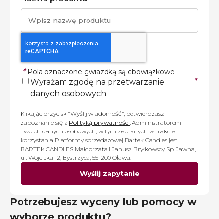
*
Pola oznaczone gwiazdką są obowiązkowe
*
Wyrażam zgodę na przetwarzanie
danych osobowych
Klikając przycisk "Wyślij wiadomość", potwierdzasz
zapoznanie się z
Polityką prywatności
. Administratorem
Twoich danych osobowych, w tym zebranych w trakcie
korzystania Platformy sprzedażowej Bartek Candles jest
BARTEK CANDLES Małgorzata i Janusz Bryłkowscy Sp. Jawna,
ul. Wójcicka 12, Bystrzyca, 55-200 Oława.
Wyślij zapytanie
Potrzebujesz wyceny lub pomocy w
wyborze produktu?