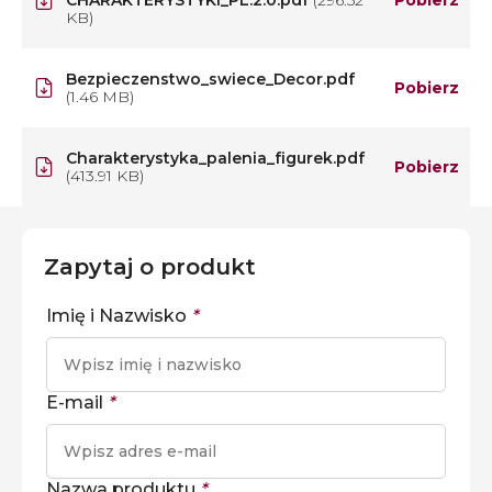
CHARAKTERYSTYKI_PL.2.0.pdf
(296.52
Pobierz
KB)
Bezpieczenstwo_swiece_Decor.pdf
Pobierz
(1.46 MB)
Charakterystyka_palenia_figurek.pdf
Pobierz
(413.91 KB)
Zapytaj o produkt
Imię i Nazwisko
*
E-mail
*
Nazwa produktu
*