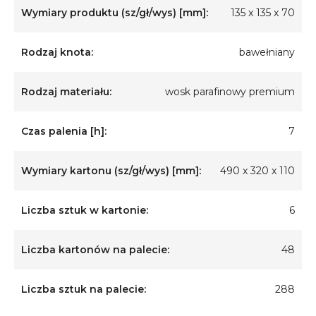
Wymiary produktu (sz/gł/wys) [mm]:
135 x 135 x 70
Rodzaj knota:
bawełniany
Rodzaj materiału:
wosk parafinowy premium
Czas palenia [h]:
7
Wymiary kartonu (sz/gł/wys) [mm]:
490 x 320 x 110
Liczba sztuk w kartonie:
6
Liczba kartonów na palecie:
48
Liczba sztuk na palecie:
288