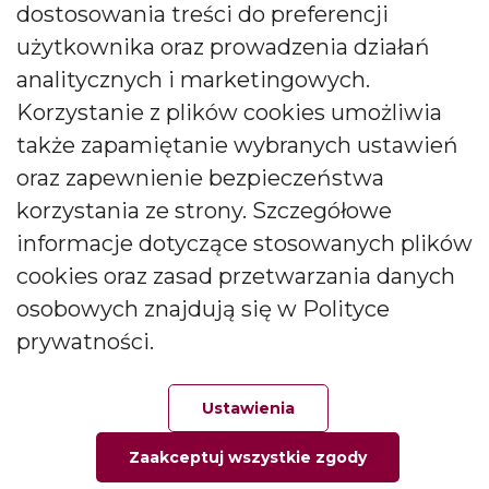
0048 71 313 91 91
dostosowania treści do preferencji
użytkownika oraz prowadzenia działań
biuro@bartek-candles.com
analitycznych i marketingowych.
Korzystanie z plików cookies umożliwia
także zapamiętanie wybranych ustawień
oraz zapewnienie bezpieczeństwa
korzystania ze strony. Szczegółowe
Copyright © 2026 Producent świec i dyfuzorów Bartek
Candles. All rights reserved.
informacje dotyczące stosowanych plików
cookies oraz zasad przetwarzania danych
osobowych znajdują się w Polityce
prywatności.
Ustawienia
Zaakceptuj wszystkie zgody
Główna
Ulubione
Zamówienie
Twoje konto