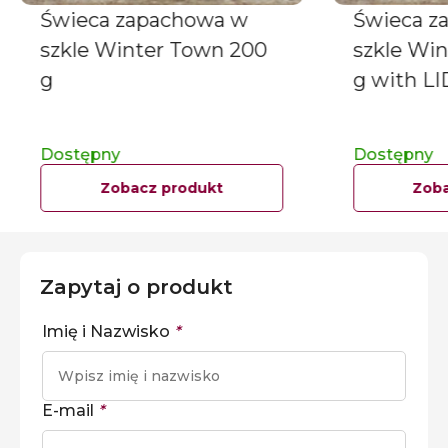
Świeca zapachowa w
Świeca z
szkle Winter Town 200
szkle Wi
g
g with LI
Dostępny
Dostępny
Zobacz produkt
Zoba
Zapytaj o produkt
Imię i Nazwisko
*
E-mail
*