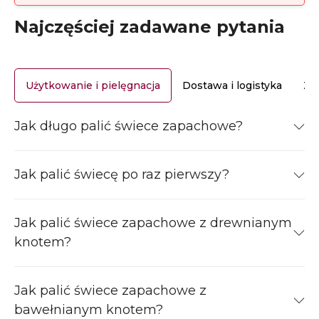
Najczęściej zadawane pytania
Użytkowanie i pielęgnacja
Dostawa i logistyka
Za
Jak długo palić świece zapachowe?
Jak palić świecę po raz pierwszy?
Jak palić świece zapachowe z drewnianym
knotem?
Jak palić świece zapachowe z
bawełnianym knotem?