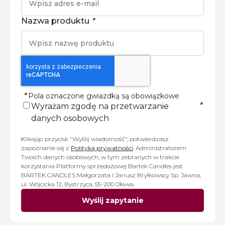
Nazwa produktu
*
*
Pola oznaczone gwiazdką są obowiązkowe
*
Wyrażam zgodę na przetwarzanie
danych osobowych
Klikając przycisk "Wyślij wiadomość", potwierdzasz
zapoznanie się z
Polityką prywatności
. Administratorem
Twoich danych osobowych, w tym zebranych w trakcie
korzystania Platformy sprzedażowej Bartek Candles jest
BARTEK CANDLES Małgorzata i Janusz Bryłkowscy Sp. Jawna,
ul. Wójcicka 12, Bystrzyca, 55-200 Oława.
Wyślij zapytanie