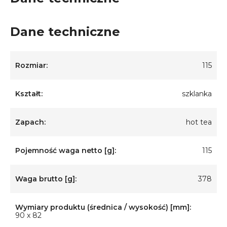
Dane techniczne
Rozmiar:
115
Kształt:
szklanka
Zapach:
hot tea
Pojemność waga netto [g]:
115
Waga brutto [g]:
378
Wymiary produktu (średnica / wysokość) [mm]:
90 x 82