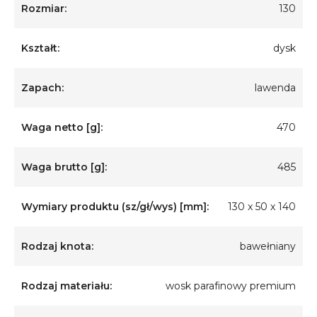
Rozmiar:
130
Kształt:
dysk
Zapach:
lawenda
Waga netto [g]:
470
Waga brutto [g]:
485
Wymiary produktu (sz/gł/wys) [mm]:
130 x 50 x 140
Rodzaj knota:
bawełniany
Rodzaj materiału:
wosk parafinowy premium