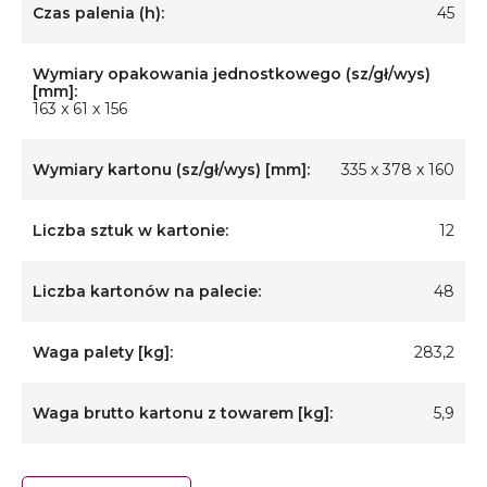
Czas palenia (h):
45
Wymiary opakowania jednostkowego (sz/gł/wys)
[mm]:
163 x 61 x 156
Wymiary kartonu (sz/gł/wys) [mm]:
335 x 378 x 160
Liczba sztuk w kartonie:
12
Liczba kartonów na palecie:
48
Waga palety [kg]:
283,2
Waga brutto kartonu z towarem [kg]:
5,9