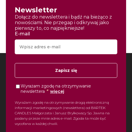
Newsletter
Dołącz do newslettera i bądź na bieżąco z
nowościami. Nie przegap i odkrywaj jako
pierwszy to, co najpiękniejsze!
E-mail
Zapisz się
Wyrażam zgodę na otrzymywanie
*
newslettera
więcej
Wyrażam zgodę na otrzymywanie drogą elektroniczną
informacji marketingowych (newslettera) od BARTEK
CANDLES Małgorzata i Janusz Bryłkowscy Sp. Jawna na
podany przeze mnie adres e-mail. Zgoda ta może być
wycofana w każdej chwili.