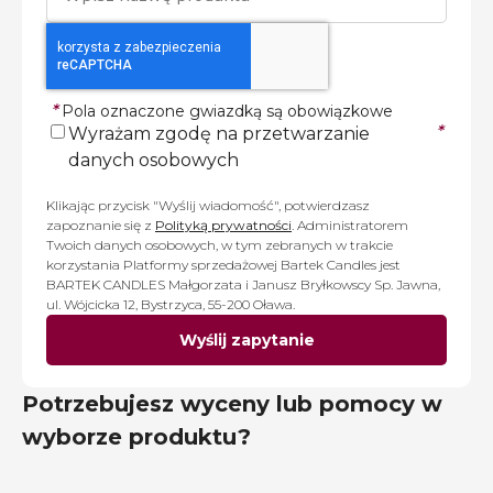
*
Pola oznaczone gwiazdką są obowiązkowe
*
Wyrażam zgodę na przetwarzanie
danych osobowych
Klikając przycisk "Wyślij wiadomość", potwierdzasz
zapoznanie się z
Polityką prywatności
. Administratorem
Twoich danych osobowych, w tym zebranych w trakcie
korzystania Platformy sprzedażowej Bartek Candles jest
BARTEK CANDLES Małgorzata i Janusz Bryłkowscy Sp. Jawna,
ul. Wójcicka 12, Bystrzyca, 55-200 Oława.
Wyślij zapytanie
Potrzebujesz wyceny lub pomocy w
wyborze produktu?