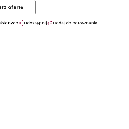
erz ofertę
lubionych
Udostępnij
Dodaj do porównania