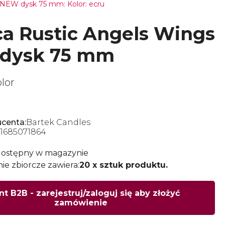
 NEW dysk 75 mm: Kolor: ecru
a Rustic Angels Wings
dysk 75 mm
lor
centa:
Bartek Candles
1685071864
dostępny w magazynie
e zbiorcze zawiera:
20 x sztuk produktu.
nt B2B - zarejestruj/zaloguj się aby złożyć
zamówienie