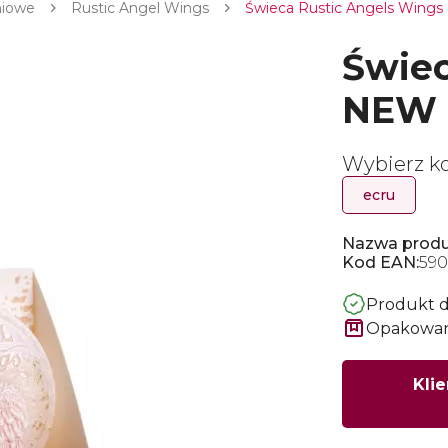
niowe
Rustic Angel Wings
Świeca Rustic Angels Wings
Świec
NEW 
Wybierz ko
ecru
Nazwa produ
Kod EAN:
590
Produkt 
Opakowani
Klie