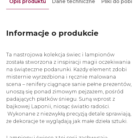
Opis produktu
Dane techniczne
Pliki do pobra
Informacje o produkcie
Ta nastrojowa kolekcja świec i lampionów
została stworzona z inspiracji magii oczekiwania
na świąteczne podarunki. Każdy element zdobi
misternie wyrzeźbiona i ręcznie malowana
scena – renifery ciągnące sanie pełne prezentów,
unoszą się ponad zimowym pejzażem, pośród
padających płatków śniegu. Suną wprost z
bajkowej Laponii, niosąc światło radości.
Wykonane z niezwykłą precyzją detale sprawiają,
że dekoracje te wyglądają jak małe dzieła sztuki.
Lampiony i świece z tej serii zachwycają