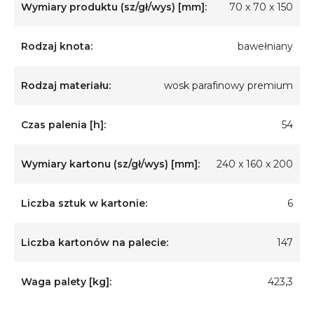
Wymiary produktu (sz/gł/wys) [mm]:
70 x 70 x 150
Rodzaj knota:
bawełniany
Rodzaj materiału:
wosk parafinowy premium
Czas palenia [h]:
54
Wymiary kartonu (sz/gł/wys) [mm]:
240 x 160 x 200
Liczba sztuk w kartonie:
6
Liczba kartonów na palecie:
147
Waga palety [kg]:
423,3