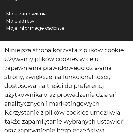
Moje zamówienia
Moje adresy
Moje informacje osobiste
Kontakt
Niniejsza strona korzysta z plików cookie
Używamy plików cookies w celu
ul. Wójcicka 12, 55-200 Bystrzyca, Polska
zapewnienia prawidłowego działania
Zadzwoń do nas pod numer:
strony, zwiększenia funkcjonalności,
0048 71 313 91 91
dostosowania treści do preferencji
użytkownika oraz prowadzenia działań
biuro@bartek-candles.com
analitycznych i marketingowych.
Korzystanie z plików cookies umożliwia
także zapamiętanie wybranych ustawień
oraz zapewnienie bezpieczeństwa