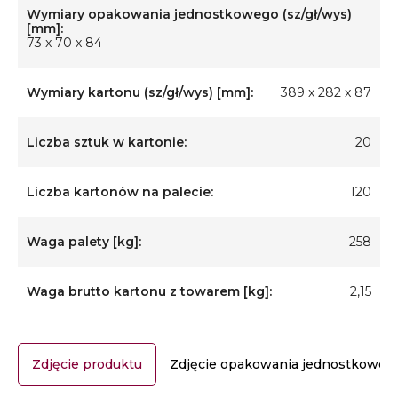
Wymiary opakowania jednostkowego (sz/gł/wys)
[mm]:
73 x 70 x 84
Wymiary kartonu (sz/gł/wys) [mm]:
389 x 282 x 87
Liczba sztuk w kartonie:
20
Liczba kartonów na palecie:
120
Waga palety [kg]:
258
Waga brutto kartonu z towarem [kg]:
2,15
Zdjęcie produktu
Zdjęcie opakowania jednostkoweg