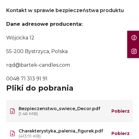
Kontakt w sprawie bezpieczeństwa produktu
Dane adresowe producenta:
Wójcicka 12
55-200 Bystrzyca, Polska
rqd@bartek-candles.com
0048 71 313 91 91
Pliki do pobrania
Bezpieczenstwo_swiece_Decor.pdf
Pobierz
(1.46 MB)
Charakterystyka_palenia_figurek.pdf
Pobierz
(413.91 KB)