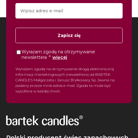
Zapisz się
Wyrażam zgodę na otrzymywanie
*
newslettera
więcej
Wyrażam zgodę na otrzymywanie drogą elektroniczną
informacji marketingowych (newslettera) od BARTEK
CANDLES Małgorzata i Janusz Bryłkowscy Sp. Jawna na
podany przeze mnie adres e-mail. Zgoda ta może być
wycofana w każdej chwili.
Polski producent świec zapachowych