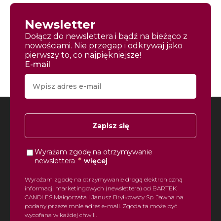
Newsletter
Dołącz do newslettera i bądź na bieżąco z
nowościami. Nie przegap i odkrywaj jako
pierwszy to, co najpiękniejsze!
E-mail
Zapisz się
Wyrażam zgodę na otrzymywanie
*
newslettera
więcej
Wyrażam zgodę na otrzymywanie drogą elektroniczną
informacji marketingowych (newslettera) od BARTEK
CANDLES Małgorzata i Janusz Bryłkowscy Sp. Jawna na
podany przeze mnie adres e-mail. Zgoda ta może być
wycofana w każdej chwili.