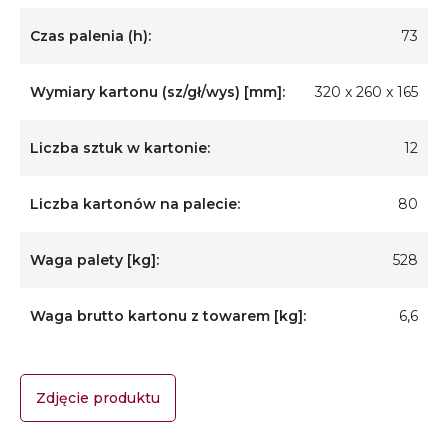
Czas palenia (h):
73
Wymiary kartonu (sz/gł/wys) [mm]:
320 x 260 x 165
Liczba sztuk w kartonie:
12
Liczba kartonów na palecie:
80
Waga palety [kg]:
528
Waga brutto kartonu z towarem [kg]:
6,6
Zdjęcie produktu