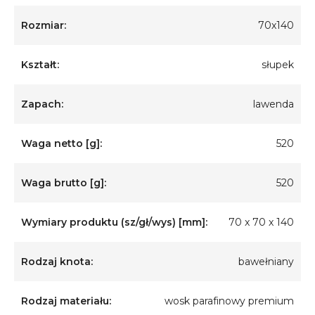
Rozmiar:
70x140
Kształt:
słupek
Zapach:
lawenda
Waga netto [g]:
520
Waga brutto [g]:
520
Wymiary produktu (sz/gł/wys) [mm]:
70 x 70 x 140
Rodzaj knota:
bawełniany
Rodzaj materiału:
wosk parafinowy premium