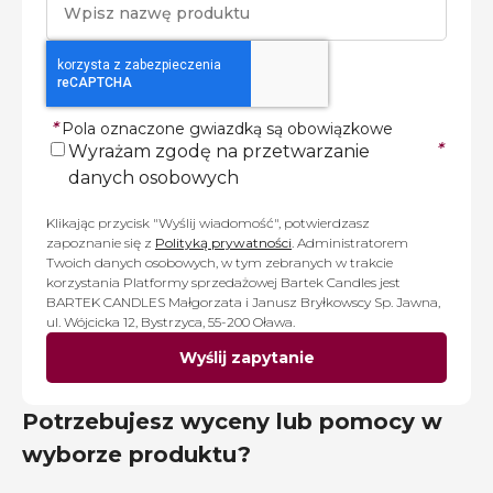
*
Pola oznaczone gwiazdką są obowiązkowe
*
Wyrażam zgodę na przetwarzanie
danych osobowych
Klikając przycisk "Wyślij wiadomość", potwierdzasz
zapoznanie się z
Polityką prywatności
. Administratorem
Twoich danych osobowych, w tym zebranych w trakcie
korzystania Platformy sprzedażowej Bartek Candles jest
BARTEK CANDLES Małgorzata i Janusz Bryłkowscy Sp. Jawna,
ul. Wójcicka 12, Bystrzyca, 55-200 Oława.
Wyślij zapytanie
Potrzebujesz wyceny lub pomocy w
wyborze produktu?