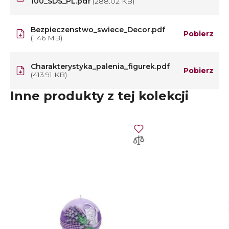
100_SDS_PL.pdf
(288.02 KB)
Bezpieczenstwo_swiece_Decor.pdf
Pobierz
(1.46 MB)
Charakterystyka_palenia_figurek.pdf
Pobierz
(413.91 KB)
Inne produkty z tej kolekcji