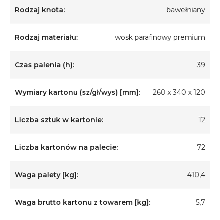
Rodzaj knota:
bawełniany
Rodzaj materiału:
wosk parafinowy premium
Czas palenia (h):
39
Wymiary kartonu (sz/gł/wys) [mm]:
260 x 340 x 120
Liczba sztuk w kartonie:
12
Liczba kartonów na palecie:
72
Waga palety [kg]:
410,4
Waga brutto kartonu z towarem [kg]:
5,7