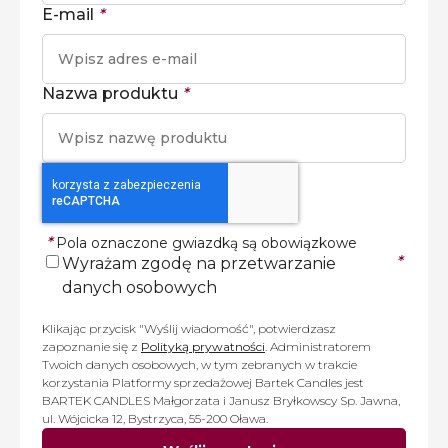
E-mail
*
Nazwa produktu
*
*
Pola oznaczone gwiazdką są obowiązkowe
*
Wyrażam zgodę na przetwarzanie
danych osobowych
Klikając przycisk "Wyślij wiadomość", potwierdzasz
zapoznanie się z
Polityką prywatności
. Administratorem
Twoich danych osobowych, w tym zebranych w trakcie
korzystania Platformy sprzedażowej Bartek Candles jest
BARTEK CANDLES Małgorzata i Janusz Bryłkowscy Sp. Jawna,
ul. Wójcicka 12, Bystrzyca, 55-200 Oława.