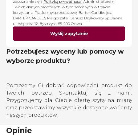
zapoznanie się z
Polityką prywatności
. Administratorem
Twoich danych osobowych, w tym zebranych w trakcie
korzystania Platformy sprzedażowej Bartek Candles jest
BARTEK CANDLES Małgorzata i Janusz Bryłkowscy Sp. Jawna,
ul. Wójcicka 12, Bystrzyca, 55-200 Oława.
Wyślij zapytanie
Potrzebujesz wyceny lub pomocy w
wyborze produktu?
Pomożemy Ci dobrać odpowiedni produkt do
Twoich potrzeb. Skontaktuj się z nami.
Przygotujemy dla Ciebie ofertę szytą na miarę
oraz przedstawimy wszystkie dostępne warianty
naszych produktów.
Opinie