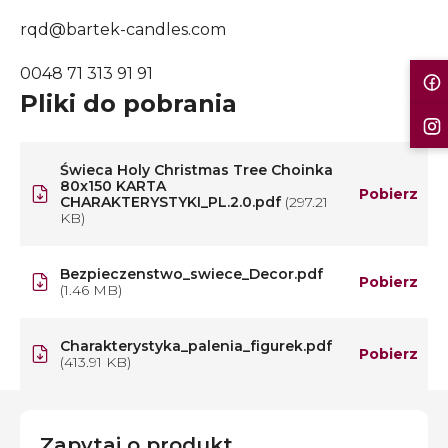
rqd@bartek-candles.com
0048 71 313 91 91
Pliki do pobrania
Świeca Holy Christmas Tree Choinka
80x150 KARTA
Pobierz
CHARAKTERYSTYKI_PL.2.0.pdf
(297.21
KB)
Bezpieczenstwo_swiece_Decor.pdf
Pobierz
(1.46 MB)
Charakterystyka_palenia_figurek.pdf
Pobierz
(413.91 KB)
Zapytaj o produkt