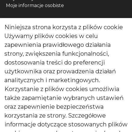
Moje informacje osobiste
Kontakt
Niniejsza strona korzysta z plików cookie
Używamy plików cookies w celu
ul. Wójcicka 12, 55-200 Bystrzyca, Polska
zapewnienia prawidłowego działania
Zadzwoń do nas pod numer:
strony, zwiększenia funkcjonalności,
0048 71 313 91 91
dostosowania treści do preferencji
użytkownika oraz prowadzenia działań
biuro@bartek-candles.com
analitycznych i marketingowych.
Korzystanie z plików cookies umożliwia
także zapamiętanie wybranych ustawień
oraz zapewnienie bezpieczeństwa
korzystania ze strony. Szczegółowe
Copyright © 2026 Producent świec i dyfuzorów Bartek
Candles. All rights reserved.
informacje dotyczące stosowanych plików