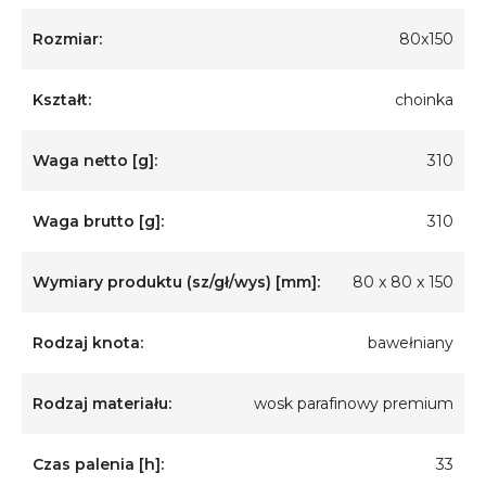
Rozmiar:
80x150
Kształt:
choinka
Waga netto [g]:
310
Waga brutto [g]:
310
Wymiary produktu (sz/gł/wys) [mm]:
80 x 80 x 150
Rodzaj knota:
bawełniany
Rodzaj materiału:
wosk parafinowy premium
Czas palenia [h]:
33