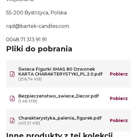
55-200 Bystrzyca, Polska
rqd@bartek-candles.com
0048 71 313 91 91
Pliki do pobrania
Świeca Figurki XMAS 80 Dzwonek
KARTA CHARAKTERYSTYKI_PL.2.0.pdf
Pobierz
(296.74 KB)
Bezpieczenstwo_swiece_Decor.pdf
Pobierz
(1.46 MB)
Charakterystyka_palenia_figurek.pdf
Pobierz
(413.91 KB)
Inne produkty z tej kolekcji