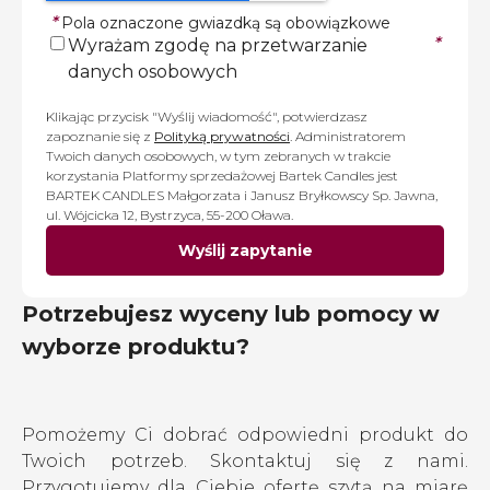
*
Pola oznaczone gwiazdką są obowiązkowe
*
Wyrażam zgodę na przetwarzanie
danych osobowych
Klikając przycisk "Wyślij wiadomość", potwierdzasz
zapoznanie się z
Polityką prywatności
. Administratorem
Twoich danych osobowych, w tym zebranych w trakcie
korzystania Platformy sprzedażowej Bartek Candles jest
BARTEK CANDLES Małgorzata i Janusz Bryłkowscy Sp. Jawna,
ul. Wójcicka 12, Bystrzyca, 55-200 Oława.
Wyślij zapytanie
Potrzebujesz wyceny lub pomocy w
wyborze produktu?
Pomożemy Ci dobrać odpowiedni produkt do
Twoich potrzeb. Skontaktuj się z nami.
Przygotujemy dla Ciebie ofertę szytą na miarę