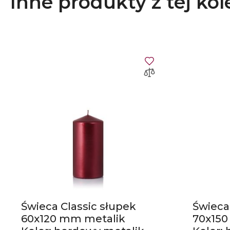
Inne produkty z tej kol
Świeca Classic słupek
Świeca
60x120 mm metalik
70x150