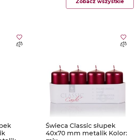
Zobacz wszystkie
upek
Świeca Classic słupek
ik
40x70 mm metalik Kolor: