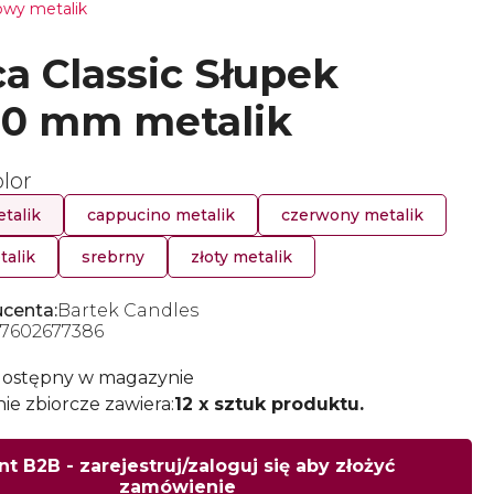
owy metalik
a Classic Słupek
00 mm metalik
lor
talik
cappucino metalik
czerwony metalik
talik
srebrny
złoty metalik
centa:
Bartek Candles
7602677386
dostępny w magazynie
e zbiorcze zawiera:
12 x sztuk produktu.
nt B2B - zarejestruj/zaloguj się aby złożyć
zamówienie