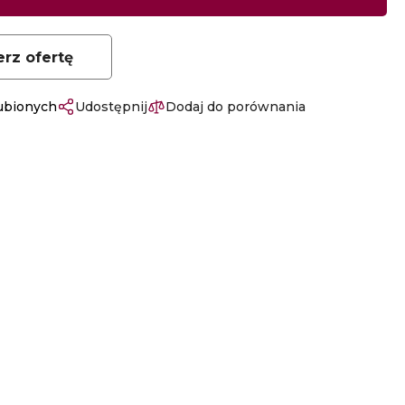
erz ofertę
lubionych
Udostępnij
Dodaj do porównania