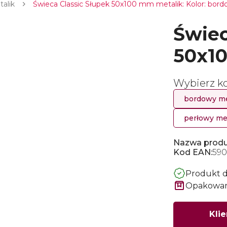
talik
Świeca Classic Słupek 50x100 mm metalik: Kolor: bord
Świec
50x1
Wybierz ko
bordowy me
perłowy me
Nazwa produ
Kod EAN:
590
Produkt 
Opakowani
Klie