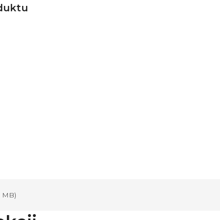
duktu
5 MB)