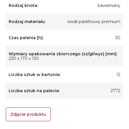
Rodzaj knota:
bawełniany
Rodzaj materiału:
wosk parafinowy premium
Czas palenia [h]:
30
Wymiary opakowania zbiorczego (sz/gł/wys) [mm]:
230 x 170 x 130
Liczba sztuk w kartonie:
12
Liczba sztuk na palecie:
2772
Zdjęcie produktu