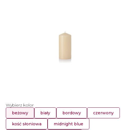
Wybierz kolor
beżowy
biały
bordowy
czerwony
kość słoniowa
midnight blue