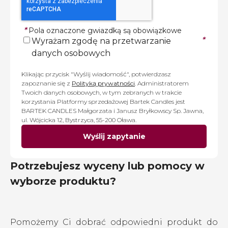
*
Pola oznaczone gwiazdką są obowiązkowe
*
Wyrażam zgodę na przetwarzanie
danych osobowych
Klikając przycisk "Wyślij wiadomość", potwierdzasz
zapoznanie się z
Polityką prywatności
. Administratorem
Twoich danych osobowych, w tym zebranych w trakcie
korzystania Platformy sprzedażowej Bartek Candles jest
BARTEK CANDLES Małgorzata i Janusz Bryłkowscy Sp. Jawna,
ul. Wójcicka 12, Bystrzyca, 55-200 Oława.
Wyślij zapytanie
Potrzebujesz wyceny lub pomocy w
wyborze produktu?
Pomożemy Ci dobrać odpowiedni produkt do