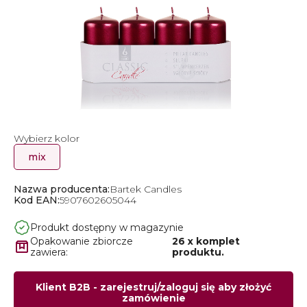
Wybierz kolor
mix
Nazwa producenta:
Bartek Candles
Kod EAN:
5907602605044
Produkt dostępny w magazynie
Opakowanie zbiorcze
26 x komplet
zawiera:
produktu.
Klient B2B - zarejestruj/zaloguj się aby złożyć
zamówienie