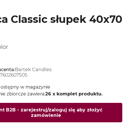
a Classic słupek 40x70
lor
centa:
Bartek Candles
7602607505
dostępny w magazynie
e zbiorcze zawiera:
26 x komplet produktu.
nt B2B - zarejestruj/zaloguj się aby złożyć
zamówienie