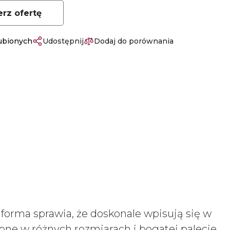
erz ofertę
lubionych
Udostępnij
Dodaj do porównania
 forma sprawia, że doskonale wpisują się w
pne w różnych rozmiarach i bogatej palecie