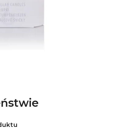
eństwie
duktu