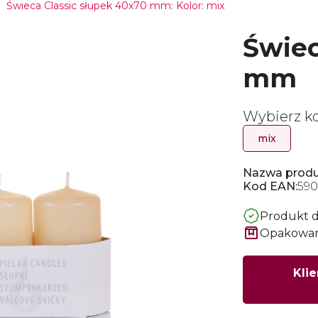
Świeca Classic słupek 40x70 mm: Kolor: mix
Świec
mm
Wybierz ko
mix
Nazwa produ
Kod EAN:
590
Produkt 
Opakowani
Klie