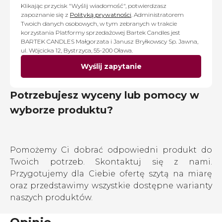
Klikając przycisk "Wyślij wiadomość", potwierdzasz
zapoznanie się z
Polityką prywatności
. Administratorem
Twoich danych osobowych, w tym zebranych w trakcie
korzystania Platformy sprzedażowej Bartek Candles jest
BARTEK CANDLES Małgorzata i Janusz Bryłkowscy Sp. Jawna,
ul. Wójcicka 12, Bystrzyca, 55-200 Oława.
Wyślij zapytanie
Potrzebujesz wyceny lub pomocy w
wyborze produktu?
Pomożemy Ci dobrać odpowiedni produkt do
Twoich potrzeb. Skontaktuj się z nami.
Przygotujemy dla Ciebie ofertę szytą na miarę
oraz przedstawimy wszystkie dostępne warianty
naszych produktów.