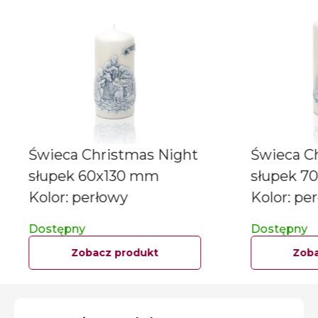
Świeca Christmas Night
Świeca C
słupek 60x130 mm
słupek 7
Kolor: perłowy
Kolor: pe
Dostępny
Dostępny
Zobacz produkt
Zoba