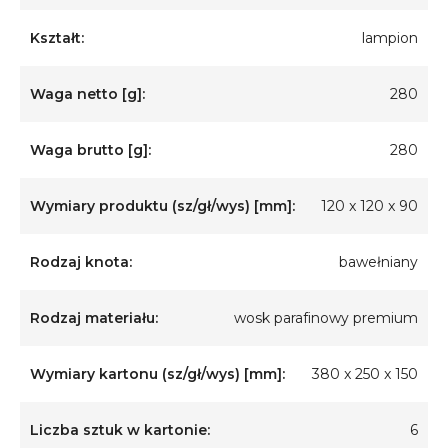
Kształt:
lampion
Waga netto [g]:
280
Waga brutto [g]:
280
Wymiary produktu (sz/gł/wys) [mm]:
120 x 120 x 90
Rodzaj knota:
bawełniany
Rodzaj materiału:
wosk parafinowy premium
Wymiary kartonu (sz/gł/wys) [mm]:
380 x 250 x 150
Liczba sztuk w kartonie:
6