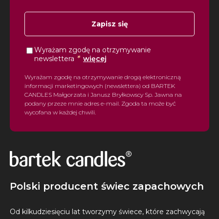
Zapisz się
Wyrażam zgodę na otrzymywanie
*
newslettera
więcej
Wyrażam zgodę na otrzymywanie drogą elektroniczną
informacji marketingowych (newslettera) od BARTEK
CANDLES Małgorzata i Janusz Bryłkowscy Sp. Jawna na
podany przeze mnie adres e-mail. Zgoda ta może być
wycofana w każdej chwili.
Polski producent świec zapachowych
Od kilkudziesięciu lat tworzymy świece, które zachwycają