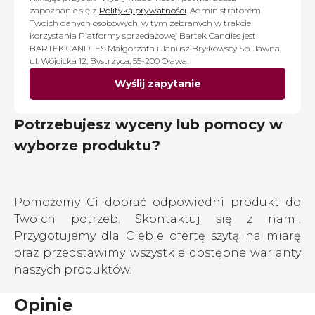
zapoznanie się z
Polityką prywatności
. Administratorem
Twoich danych osobowych, w tym zebranych w trakcie
korzystania Platformy sprzedażowej Bartek Candles jest
BARTEK CANDLES Małgorzata i Janusz Bryłkowscy Sp. Jawna,
ul. Wójcicka 12, Bystrzyca, 55-200 Oława.
Wyślij zapytanie
Potrzebujesz wyceny lub pomocy w
wyborze produktu?
Pomożemy Ci dobrać odpowiedni produkt do
Twoich potrzeb. Skontaktuj się z nami.
Przygotujemy dla Ciebie ofertę szytą na miarę
oraz przedstawimy wszystkie dostępne warianty
naszych produktów.
Opinie