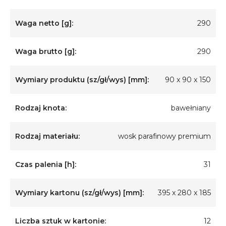
Waga netto [g]:
290
Waga brutto [g]:
290
Wymiary produktu (sz/gł/wys) [mm]:
90 x 90 x 150
Rodzaj knota:
bawełniany
Rodzaj materiału:
wosk parafinowy premium
Czas palenia [h]:
31
Wymiary kartonu (sz/gł/wys) [mm]:
395 x 280 x 185
Liczba sztuk w kartonie:
12