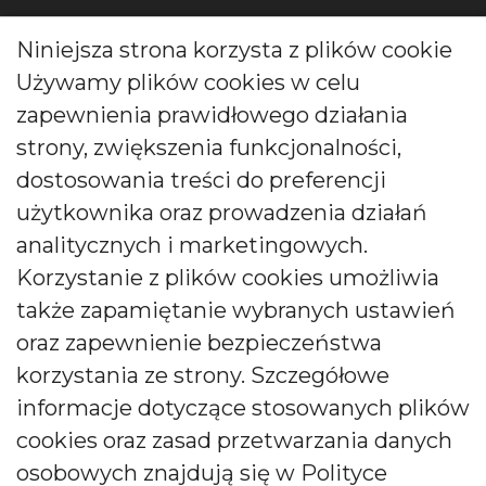
Kontakt
Niniejsza strona korzysta z plików cookie
Używamy plików cookies w celu
ul. Wójcicka 12, 55-200 Bystrzyca, Polska
zapewnienia prawidłowego działania
Zadzwoń do nas pod numer:
strony, zwiększenia funkcjonalności,
0048 71 313 91 91
dostosowania treści do preferencji
użytkownika oraz prowadzenia działań
biuro@bartek-candles.com
analitycznych i marketingowych.
Korzystanie z plików cookies umożliwia
także zapamiętanie wybranych ustawień
oraz zapewnienie bezpieczeństwa
korzystania ze strony. Szczegółowe
Copyright © 2026 Producent świec i dyfuzorów Bartek
Candles. All rights reserved.
informacje dotyczące stosowanych plików
cookies oraz zasad przetwarzania danych
osobowych znajdują się w Polityce