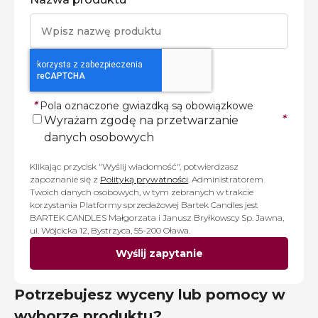
*
Pola oznaczone gwiazdką są obowiązkowe
*
Wyrażam zgodę na przetwarzanie
danych osobowych
Klikając przycisk "Wyślij wiadomość", potwierdzasz
zapoznanie się z
Polityką prywatności
. Administratorem
Twoich danych osobowych, w tym zebranych w trakcie
korzystania Platformy sprzedażowej Bartek Candles jest
BARTEK CANDLES Małgorzata i Janusz Bryłkowscy Sp. Jawna,
ul. Wójcicka 12, Bystrzyca, 55-200 Oława.
Wyślij zapytanie
Potrzebujesz wyceny lub pomocy w
wyborze produktu?