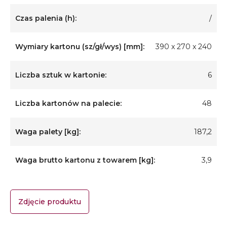
Czas palenia (h):
/
Wymiary kartonu (sz/gł/wys) [mm]:
390 x 270 x 240
Liczba sztuk w kartonie:
6
Liczba kartonów na palecie:
48
Waga palety [kg]:
187,2
Waga brutto kartonu z towarem [kg]:
3,9
Zdjęcie produktu