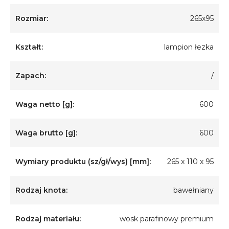
Rozmiar:
265x95
Kształt:
lampion łezka
Zapach:
/
Waga netto [g]:
600
Waga brutto [g]:
600
Wymiary produktu (sz/gł/wys) [mm]:
265 x 110 x 95
Rodzaj knota:
bawełniany
Rodzaj materiału:
wosk parafinowy premium