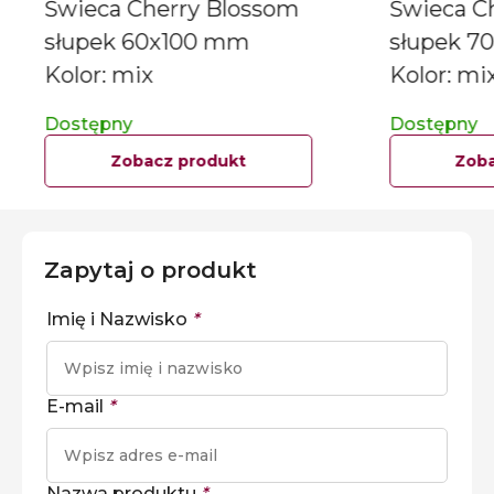
Świeca Cherry Blossom
Świeca C
słupek 60x100 mm
słupek 7
Kolor: mix
Kolor: mi
Dostępny
Dostępny
Zobacz produkt
Zoba
Zapytaj o produkt
Imię i Nazwisko
*
E-mail
*
Nazwa produktu
*