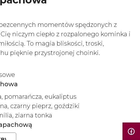
 bezcennych momentów spędzonych z
 Cię niczym ciepło z rozpalonego kominka i
łością. To magia bliskości, troski,
u pięknie przystrojonej choinki.
usowe
chowa
a, pomarańcza, eukaliptus
na, czarny pieprz, goździki
ilia, ziarna tonka
 zapachową
KB)