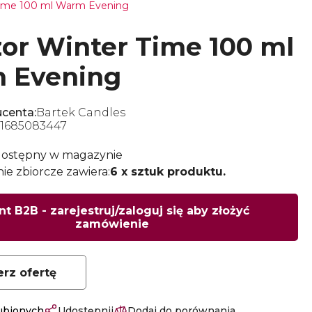
Time 100 ml Warm Evening
or Winter Time 100 ml
 Evening
centa:
Bartek Candles
1685083447
dostępny w magazynie
e zbiorcze zawiera:
6 x sztuk produktu.
nt B2B - zarejestruj/zaloguj się aby złożyć
zamówienie
erz ofertę
lubionych
Udostępnij
Dodaj do porównania