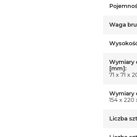
Pojemność
Waga brut
Wysokość
Wymiary 
[mm]:
71 x 71 x 
Wymiary o
154 x 220 
Liczba sz