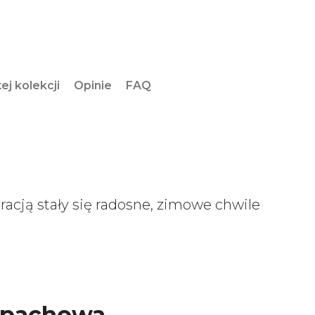
ej kolekcji
Opinie
FAQ
racją stały się radosne, zimowe chwile
apachowa