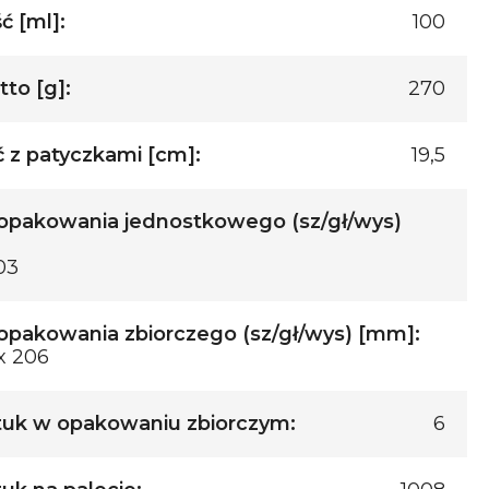
 [ml]:
100
to [g]:
270
 z patyczkami [cm]:
19,5
opakowania jednostkowego (sz/gł/wys)
203
pakowania zbiorczego (sz/gł/wys) [mm]:
x 206
tuk w opakowaniu zbiorczym:
6