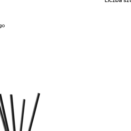
Liczba sz
go