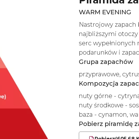
WARM EVENING
Nastrojowy zapach
najbliższymi otoczy
serc wypełnionych mi
podarunków i zapach
Grupa zapachów
przyprawowe, cytr
Kompozycja zapa
nuty górne - cytryn
nuty środkowe - sos
baza - cynamon, wan
Pobierz piramidę
Pobierz
(605.68 