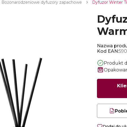
Bożonarodzeniowe dyfuzory zapachowe
Dyfuzor Winter 
Dyfuz
Warm
Nazwa produ
Kod EAN:
590
Produkt 
Opakowani
Klie
Pobi
Dodaj do u