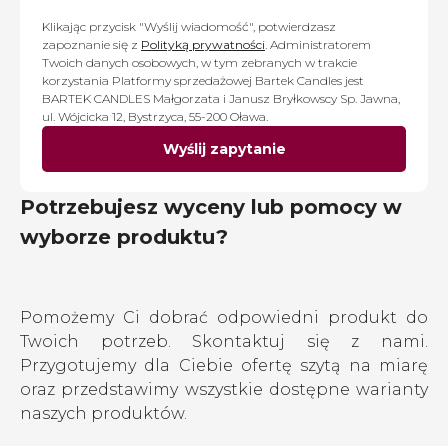
Klikając przycisk "Wyślij wiadomość", potwierdzasz
zapoznanie się z
Polityką prywatności
. Administratorem
Twoich danych osobowych, w tym zebranych w trakcie
korzystania Platformy sprzedażowej Bartek Candles jest
BARTEK CANDLES Małgorzata i Janusz Bryłkowscy Sp. Jawna,
ul. Wójcicka 12, Bystrzyca, 55-200 Oława.
Wyślij zapytanie
Potrzebujesz wyceny lub pomocy w
wyborze produktu?
Pomożemy Ci dobrać odpowiedni produkt do
Twoich potrzeb. Skontaktuj się z nami.
Przygotujemy dla Ciebie ofertę szytą na miarę
oraz przedstawimy wszystkie dostępne warianty
naszych produktów.