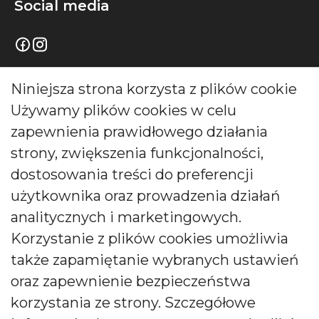
Social media
Informacje
Niniejsza strona korzysta z plików cookie
Używamy plików cookies w celu
Informacja o firmie
zapewnienia prawidłowego działania
Kontakt
strony, zwiększenia funkcjonalności,
Pytania i odpowiedzi
dostosowania treści do preferencji
Polityka prywatności
użytkownika oraz prowadzenia działań
Moje konto
analitycznych i marketingowych.
Korzystanie z plików cookies umożliwia
Moje zamówienia
także zapamiętanie wybranych ustawień
Moje adresy
oraz zapewnienie bezpieczeństwa
Moje informacje osobiste
korzystania ze strony. Szczegółowe