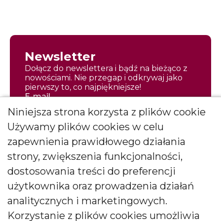
Newsletter
Dołącz do newslettera i bądź na bieżąco z
nowościami. Nie przegap i odkrywaj jako
pierwszy to, co najpiękniejsze!
E-mail
Niniejsza strona korzysta z plików cookie
Używamy plików cookies w celu
zapewnienia prawidłowego działania
strony, zwiększenia funkcjonalności,
Zapisz się
dostosowania treści do preferencji
Wyrażam zgodę na otrzymywanie
użytkownika oraz prowadzenia działań
*
newslettera
więcej
analitycznych i marketingowych.
Wyrażam zgodę na otrzymywanie drogą elektroniczną
Korzystanie z plików cookies umożliwia
informacji marketingowych (newslettera) od BARTEK