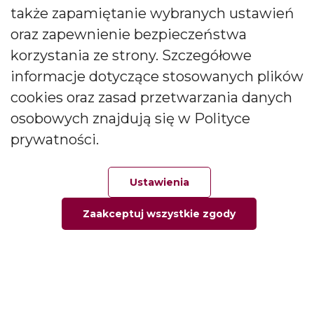
także zapamiętanie wybranych ustawień
CANDLES Małgorzata i Janusz Bryłkowscy Sp. Jawna na
podany przeze mnie adres e-mail. Zgoda ta może być
oraz zapewnienie bezpieczeństwa
wycofana w każdej chwili.
korzystania ze strony. Szczegółowe
informacje dotyczące stosowanych plików
cookies oraz zasad przetwarzania danych
osobowych znajdują się w Polityce
prywatności.
Polski producent świec zapachowych
Od kilkudziesięciu lat tworzymy świece, które zachwycają
Ustawienia
pokolenia. Jesteśmy liderem produkcji świec ozdobnych i
zapachowych oraz dyfuzorów.
Zaakceptuj wszystkie zgody
Główna
Ulubione
Zamówienie
Twoje konto
Social media