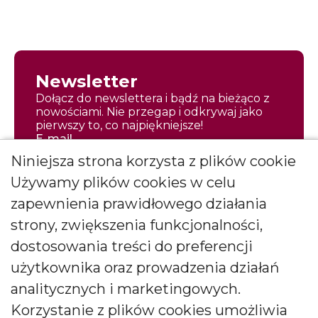
Newsletter
Dołącz do newslettera i bądź na bieżąco z
nowościami. Nie przegap i odkrywaj jako
pierwszy to, co najpiękniejsze!
E-mail
Niniejsza strona korzysta z plików cookie
Używamy plików cookies w celu
zapewnienia prawidłowego działania
strony, zwiększenia funkcjonalności,
Zapisz się
dostosowania treści do preferencji
Wyrażam zgodę na otrzymywanie
użytkownika oraz prowadzenia działań
*
newslettera
więcej
analitycznych i marketingowych.
Wyrażam zgodę na otrzymywanie drogą elektroniczną
Korzystanie z plików cookies umożliwia
informacji marketingowych (newslettera) od BARTEK