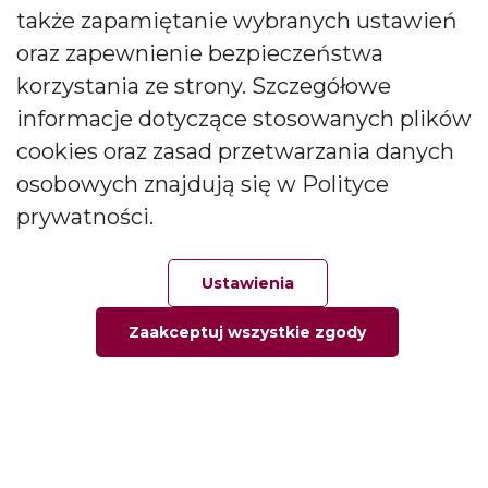
także zapamiętanie wybranych ustawień
CANDLES Małgorzata i Janusz Bryłkowscy Sp. Jawna na
podany przeze mnie adres e-mail. Zgoda ta może być
oraz zapewnienie bezpieczeństwa
wycofana w każdej chwili.
korzystania ze strony. Szczegółowe
informacje dotyczące stosowanych plików
cookies oraz zasad przetwarzania danych
osobowych znajdują się w Polityce
prywatności.
Polski producent świec zapachowych
Od kilkudziesięciu lat tworzymy świece, które zachwycają
Ustawienia
pokolenia. Jesteśmy liderem produkcji świec ozdobnych i
zapachowych oraz dyfuzorów.
Zaakceptuj wszystkie zgody
Główna
Ulubione
Zamówienie
Twoje konto
Social media