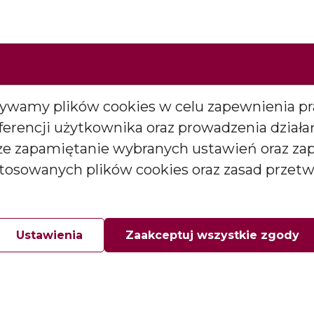
nowościami. Nie przegap i odkrywaj jako
Używamy plików cookies w celu zapewnienia pr
eferencji użytkownika oraz prowadzenia dział
kże zapamiętanie wybranych ustawień oraz za
stosowanych plików cookies oraz zasad przet
Zapisz się
*
więcej
Ustawienia
Zaakceptuj wszystkie zgody
arketingowych (newslettera) od BARTEK CANDLES Małgorzata i
goda ta może być wycofana w każdej chwili.