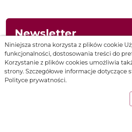
Newsletter
Dołącz do newslettera i bądź na bieżąco z 
Niniejsza strona korzysta z plików cookie 
pierwszy to, co najpiękniejsze!
funkcjonalności, dostosowania treści do pr
E-mail
Korzystanie z plików cookies umożliwia ta
strony. Szczegółowe informacje dotyczące 
Polityce prywatności.
Wyrażam zgodę na otrzymywanie newslettera
Wyrażam zgodę na otrzymywanie drogą elektroniczną informacji m
Janusz Bryłkowscy Sp. Jawna na podany przeze mnie adres e-mail. Z